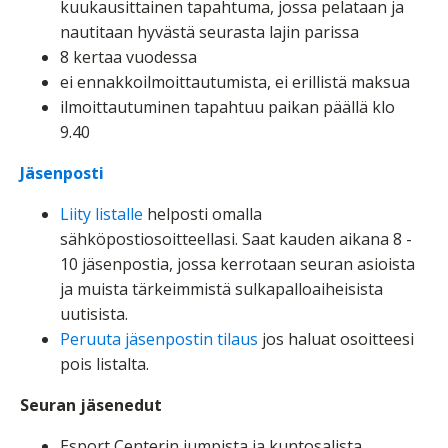
kuukausittainen tapahtuma, jossa pelataan ja
nautitaan hyvästä seurasta lajin parissa
8 kertaa vuodessa
ei ennakkoilmoittautumista, ei erillistä maksua
ilmoittautuminen tapahtuu paikan päällä klo
9.40
Jäsenposti
Liity listalle
helposti omalla
sähköpostiosoitteellasi. Saat kauden aikana 8 -
10 jäsenpostia, jossa kerrotaan seuran asioista
ja muista tärkeimmistä sulkapalloaiheisista
uutisista.
Peruuta jäsenpostin tilaus
jos haluat osoitteesi
pois listalta.
Seuran jäsenedut
Esport Centerin jumpista ja kuntosalista