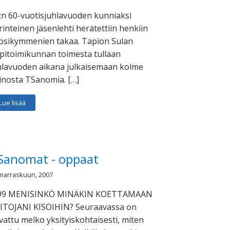
:n 60-vuotisjuhlavuoden kunniaksi
rinteinen jäsenlehti herätettiin henkiin
osikymmenien takaa. Tapion Sulan
pitoimikunnan toimesta tullaan
hlavuoden aikana julkaisemaan kolme
inosta TSanomia. […]
Lue lisää
Sanomat - oppaat
marraskuun, 2007
99 MENISINKÖ MINÄKIN KOETTAMAAN
ITOJANI KISOIHIN? Seuraavassa on
vattu melko yksityiskohtaisesti, miten