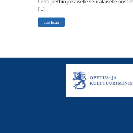
Lehti jaettiin jokaiselle seuralaiselle postit
[…]
Lue lisää