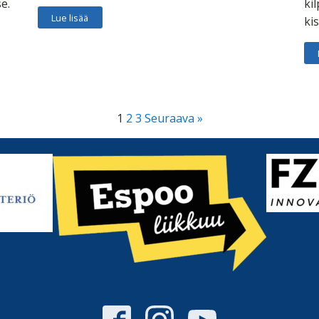
se.
kil
Lue lisää
ki
1
2
3
Seuraava »