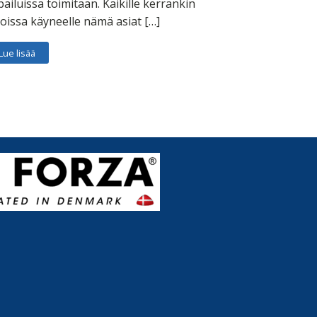
pailuissa toimitaan. Kaikille kerrankin
soissa käyneelle nämä asiat […]
Lue lisää