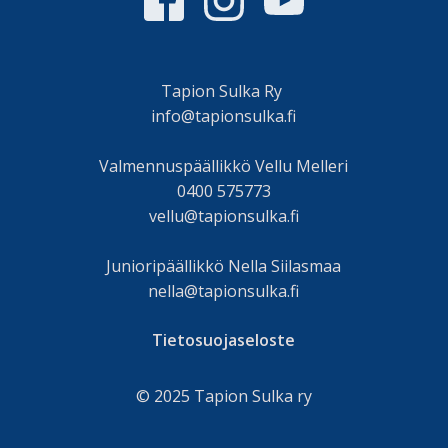
Tapion Sulka Ry
info@tapionsulka.fi
Valmennuspäällikkö Vellu Melleri
0400 575773
vellu@tapionsulka.fi
Junioripäällikkö Nella Siilasmaa
nella@tapionsulka.fi
Tietosuojaseloste
© 2025 Tapion Sulka ry