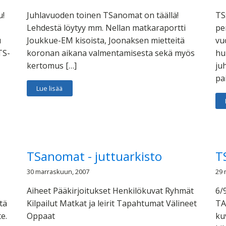
u!
Juhlavuoden toinen TSanomat on täällä!
TS
Lehdestä löytyy mm. Nellan matkaraportti
pe
u
Joukkue-EM kisoista, Joonaksen mietteitä
vu
TS-
koronan aikana valmentamisesta sekä myös
hu
kertomus […]
ju
pa
Lue lisää
TSanomat - juttuarkisto
T
30 marraskuun, 2007
29 
Aiheet Pääkirjoitukset Henkilökuvat Ryhmät
6/
tä
Kilpailut Matkat ja leirit Tapahtumat Välineet
TA
e.
Oppaat
ku