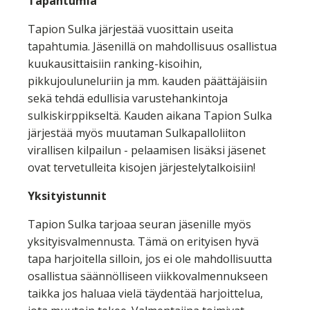
Tapahtumia
Tapion Sulka järjestää vuosittain useita
tapahtumia. Jäsenillä on mahdollisuus osallistua
kuukausittaisiin ranking-kisoihin,
pikkujouluneluriin ja mm. kauden päättäjäisiin
sekä tehdä edullisia varustehankintoja
sulkiskirppikseltä. Kauden aikana Tapion Sulka
järjestää myös muutaman Sulkapalloliiton
virallisen kilpailun - pelaamisen lisäksi jäsenet
ovat tervetulleita kisojen järjestelytalkoisiin!
Yksityistunnit
Tapion Sulka tarjoaa seuran jäsenille myös
yksityisvalmennusta. Tämä on erityisen hyvä
tapa harjoitella silloin, jos ei ole mahdollisuutta
osallistua säännölliseen viikkovalmennukseen
taikka jos haluaa vielä täydentää harjoittelua,