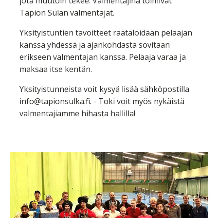
jota muutoin tekee. Valmentajina toimivat
Tapion Sulan valmentajat.
Yksityistuntien tavoitteet räätälöidään pelaajan
kanssa yhdessä ja ajankohdasta sovitaan
erikseen valmentajan kanssa. Pelaaja varaa ja
maksaa itse kentän.
Yksityistunneista voit kysyä lisää sähköpostilla
info@tapionsulka.fi. - Toki voit myös nykäistä
valmentajiamme hihasta hallilla!