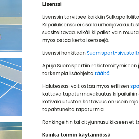
Lisenssi
Lisenssin tarvitsee kaikkiin Sulkapalloliito
Kilpailulisenssi ei sisällä urheilijavakuu
suositeltavaa. Mikäli kilpailet vain mu
myös ostaa kertalisenssejä.
Lisenssi hankitaan
Suomisport-sivustolt
Apuja Suomisportiin rekisteröitymiseen j
tarkempia lisäohjeita
täältä
.
Halutessasi voit ostaa myös erillisen
spo
kattava tapaturmavakuutus kilpailuihin 
kotivakuutusten kattavuus on usein rajat
tapahtuneita tapaturmia.
Rankingeihin tai cityjunnusulkikseen et ta
Kuinka toimin käytännössä