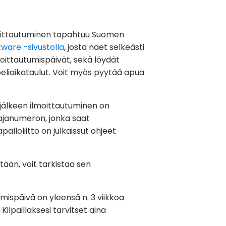
 Ilmoittautuminen tapahtuu Suomen
ware -sivustolla
, josta näet selkeästi
lmoittautumispäivät, sekä löydät
eliaikataulut. Voit myös pyytää apua
 jälkeen ilmoittautuminen on
ajanumeron, jonka saat
palloliitto on julkaissut ohjeet
tään, voit tarkistaa sen
mispäivä on yleensä n. 3 viikkoa
 Kilpaillaksesi tarvitset aina