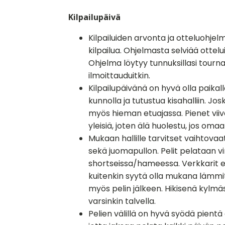
Kilpailupäivä
Kilpailuiden arvonta ja otteluohjel
kilpailua. Ohjelmasta selviää ottelu
Ohjelma löytyy tunnuksillasi tourn
ilmoittauduitkin.
Kilpailupäivänä on hyvä olla paikalla
kunnolla ja tutustua kisahalliin. Jos
myös hieman etuajassa. Pienet vii
yleisiä, joten älä huolestu, jos omaa
Mukaan hallille tarvitset vaihtovaa
sekä juomapullon. Pelit pelataan vir
shortseissa/hameessa. Verkkarit ei
kuitenkin syytä olla mukana lämmit
myös pelin jälkeen. Hikisenä kylmäs
varsinkin talvella.
Pelien välillä on hyvä syödä pient