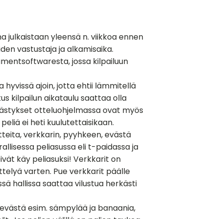
ma julkaistaan yleensä n. viikkoa ennen
iden vastustaja ja alkamisaika.
amentsoftwaresta, jossa kilpailuun
 hyvissä ajoin, jotta ehtii lämmitellä
kus kilpailun aikataulu saattaa olla
västykset otteluohjelmassa ovat myös
 peliä ei heti kuulutettaisikaan.
tteita, verkkarin, pyyhkeen, evästä
allisessa peliasussa eli t-paidassa ja
vät käy peliasuksi! Verkkarit on
telyä varten. Pue verkkarit päälle
sä hallissa saattaa vilustua herkästi
ä evästä esim. sämpylää ja banaania,