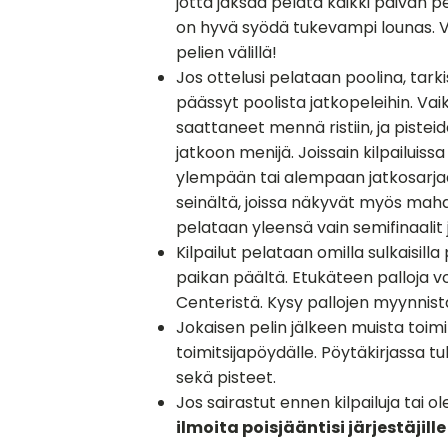
jotta jaksaa pelata kaikki päivän pel
on hyvä syödä tukevampi lounas. 
pelien välillä!
Jos ottelusi pelataan poolina, tark
päässyt poolista jatkopeleihin. Vaik
saattaneet mennä ristiin, ja pistei
jatkoon menijä. Joissain kilpailuiss
ylempään tai alempaan jatkosarjaa
seinältä, joissa näkyvät myös mahd
pelataan yleensä vain semifinaalit ja
Kilpailut pelataan omilla sulkaisilla 
paikan päältä. Etukäteen palloja v
Centeristä. Kysy pallojen myynnis
Jokaisen pelin jälkeen muista toimi
toimitsijapöydälle. Pöytäkirjassa tu
sekä pisteet.
Jos sairastut ennen kilpailuja tai o
ilmoita poisjääntisi järjestäjille