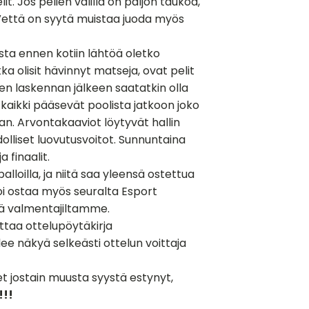
it. Jos pelien välillä on paljon taukoa,
Vettä on syytä muistaa juoda myös
ista ennen kotiin lähtöä oletko
ka olisit hävinnyt matseja, ovat pelit
den laskennan jälkeen saatatkin olla
a kaikki pääsevät poolista jatkoon joko
n. Arvontakaaviot löytyvät hallin
olliset luovutusvoitot. Sunnuntaina
 finaalit.
palloilla, ja niitä saa yleensä ostettua
oi ostaa myös seuralta Esport
tä valmentajiltamme.
ttaa ottelupöytäkirja
lee näkyä selkeästi ottelun voittaja
let jostain muusta syystä estynyt,
!!!