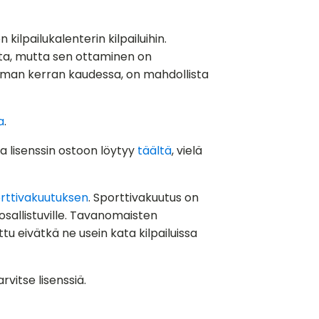
n kilpailukalenterin kilpailuihin.
tusta, mutta sen ottaminen on
utaman kerran kaudessa, on mahdollista
a
.
a lisenssin ostoon löytyy
täältä
, vielä
rttivakuutuksen
. Sporttivakuutus on
osallistuville. Tavanomaisten
tu eivätkä ne usein kata kilpailuissa
rvitse lisenssiä.