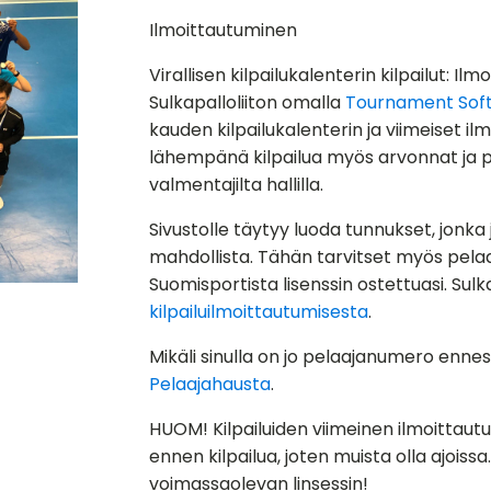
Ilmoittautuminen
Virallisen kilpailukalenterin kilpailut:
Sulkapalloliiton omalla
Tournament Soft
kauden kilpailukalenterin ja viimeiset i
lähempänä kilpailua myös arvonnat ja p
valmentajilta hallilla.
Sivustolle täytyy luoda tunnukset, jonka
mahdollista. Tähän tarvitset myös pela
Suomisportista lisenssin ostettuasi. Sulka
kilpailuilmoittautumisesta
.
Mikäli sinulla on jo pelaajanumero ennes
Pelaajahausta
.
HUOM! Kilpailuiden viimeinen ilmoittautu
ennen kilpailua, joten muista olla ajoissa.
voimassaolevan linsessin!