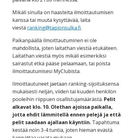
Mikäli sinulla on haasteita ilmoittautumisen
kanssa tai muuta kysyttävää, laita
viestä
ranking@tapionsulka.fi
.
Paikanpäällä ilmoittautuminen ei ole
mahdollista, joten laitathan viestiä etukäteen.
Laitathan viestiä myös mikäli esimerkiksi
sairastut etkä pääse pelaamaan, tai poista
ilmoittautumisesi MyClubista.
Ilmoittautuneet jaetaan ranking-sijoituksensa
mukaisesti neljän, viiden tai kuuden henkilön
pooleihin riippuen osallistujamäärästä.
Pelit
alkavat klo. 10. Olethan ajoissa paikalla,
jotta ehdit lämmitellä ennen pelejä ja että
pelit saadaan ajallaan käyntiin.
Tapahtuma
kestää noin 3-4 tuntia, joten hieman evästä
kannattaa varata mukaan.