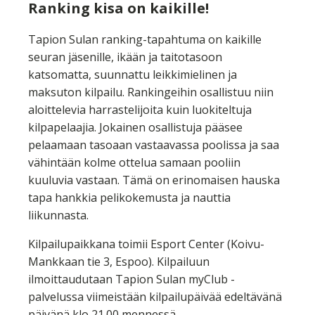
Ranking kisa on kaikille!
Tapion Sulan ranking-tapahtuma on kaikille
seuran jäsenille, ikään ja taitotasoon
katsomatta, suunnattu leikkimielinen ja
maksuton kilpailu. Rankingeihin osallistuu niin
aloittelevia harrastelijoita kuin luokiteltuja
kilpapelaajia. Jokainen osallistuja pääsee
pelaamaan tasoaan vastaavassa poolissa ja saa
vähintään kolme ottelua samaan pooliin
kuuluvia vastaan. Tämä on erinomaisen hauska
tapa hankkia pelikokemusta ja nauttia
liikunnasta.
Kilpailupaikkana toimii Esport Center (Koivu-
Mankkaan tie 3, Espoo). Kilpailuun
ilmoittaudutaan Tapion Sulan myClub -
palvelussa viimeistään kilpailupäivää edeltävänä
päivänä klo 21.00 mennessä.