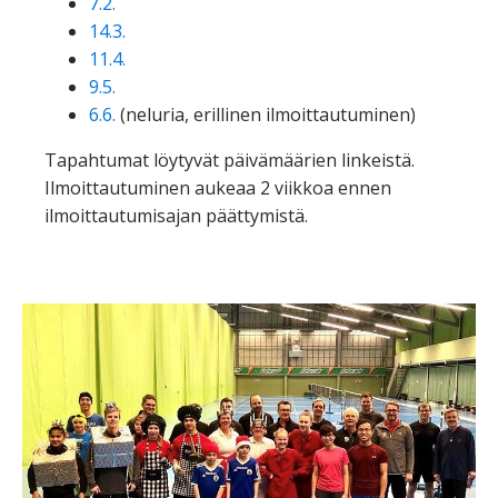
7.2.
14.3.
11.4.
9.5.
6.6.
(neluria, erillinen ilmoittautuminen)
Tapahtumat löytyvät päivämäärien linkeistä.
Ilmoittautuminen aukeaa 2 viikkoa ennen
ilmoittautumisajan päättymistä.