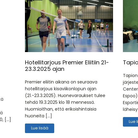
Hotellitarjous Premier Eliitiin 21-
Tapio
23.3.2025 ajan
Tapion
Premier eliitin aikana on seuraava
järjest
hotellitarjous kisaviikonlopun ajan
Center
(21.-23.3.2025). Huonevaraukset tulee
Espoo) 
tä
tehdä 19.3.2025 klo 18 mennessä.
Esporti
Huomioithan, että erikoishintaisia
läheis
lä
huoneita […]
0, […]
Lue 
Lue lisää