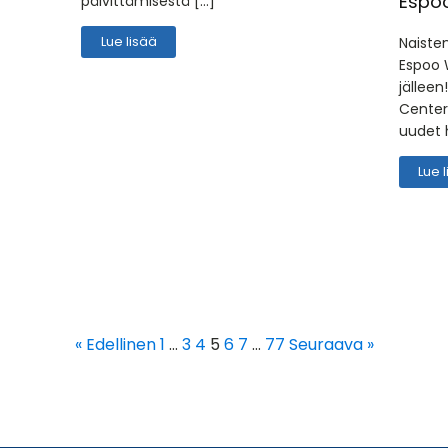
Espo
päivittämisestä […]
Lue lisää
Naisten
Espoo
jälleen!
Centeri
uudet 
Lue 
« Edellinen
1
…
3
4
5
6
7
…
77
Seuraava »