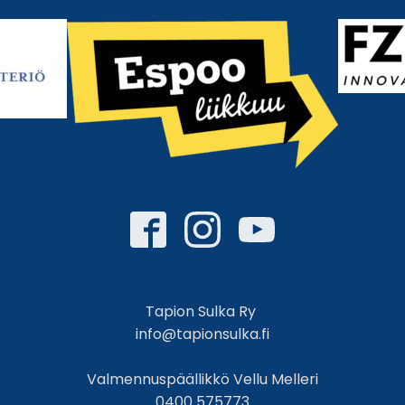
Tapion Sulka Ry
info@tapionsulka.fi
Valmennuspäällikkö Vellu Melleri
0400 575773