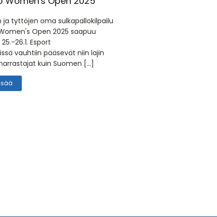
o Women's Open 2025
 ja tyttöjen oma sulkapallokilpailu
 Women's Open 2025 saapuu
 25.-26.1. Esport
ssä vauhtiin pääsevät niin lajin
harrastajat kuin Suomen […]
lisää