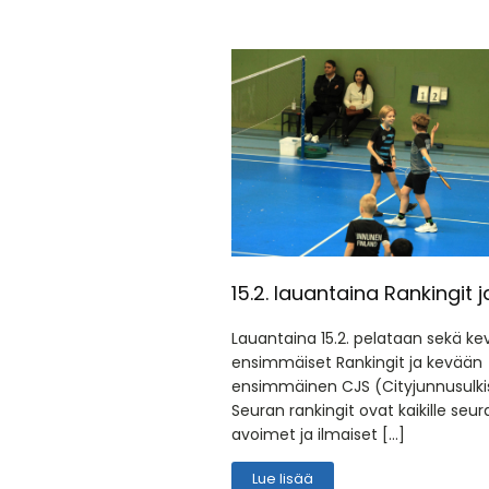
15.2. lauantaina Rankingit 
Lauantaina 15.2. pelataan sekä k
ensimmäiset Rankingit ja kevään
ensimmäinen CJS (Cityjunnusulki
Seuran rankingit ovat kaikille seural
avoimet ja ilmaiset […]
Lue lisää