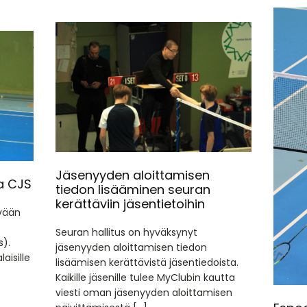
Jäsenyyden aloittamisen
ja CJS
tiedon lisääminen seuran
kerättäviin jäsentietoihin
evään
Seuran hallitus on hyväksynyt
s).
jäsenyyden aloittamisen tiedon
aisille
lisäämisen kerättävistä jäsentiedoista.
Kaikille jäsenille tulee MyClubin kautta
viesti oman jäsenyyden aloittamisen