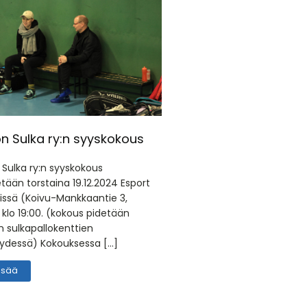
n Sulka ry:n syyskokous
 Sulka ry:n syyskokous
etään torstaina 19.12.2024 Esport
issä (Koivu-Mankkaantie 3,
klo 19:00. (kokous pidetään
n sulkapallokenttien
yydessä) Kokouksessa […]
lisää