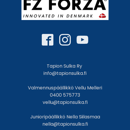
Tapion Sulka Ry
info@tapionsulka.fi
Valmennuspäällikkö Vellu Melleri
0400 575773
vellu@tapionsulka.fi
Junioripäällikkö Nella Siilasmaa
nella@tapionsulka.fi