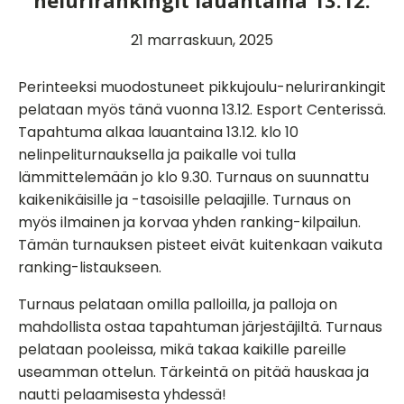
nelurirankingit lauantaina 13.12.
21 marraskuun, 2025
Perinteeksi muodostuneet pikkujoulu-nelurirankingit
pelataan myös tänä vuonna 13.12. Esport Centerissä.
Tapahtuma alkaa lauantaina 13.12. klo 10
nelinpeliturnauksella ja paikalle voi tulla
lämmittelemään jo klo 9.30. Turnaus on suunnattu
kaikenikäisille ja -tasoisille pelaajille. Turnaus on
myös ilmainen ja korvaa yhden ranking-kilpailun.
Tämän turnauksen pisteet eivät kuitenkaan vaikuta
ranking-listaukseen.
Turnaus pelataan omilla palloilla, ja palloja on
mahdollista ostaa tapahtuman järjestäjiltä. Turnaus
pelataan pooleissa, mikä takaa kaikille pareille
useamman ottelun. Tärkeintä on pitää hauskaa ja
nautti pelaamisesta yhdessä!