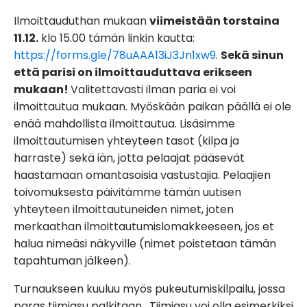
Ilmoittauduthan mukaan
viimeistään torstaina
11.12.
klo 15.00 tämän linkin kautta:
https://forms.gle/78uAAA13iJ3Jn1xw9
.
Sekä sinun
että parisi on ilmoittauduttava erikseen
mukaan!
Valitettavasti ilman paria ei voi
ilmoittautua mukaan. Myöskään paikan päällä ei ole
enää mahdollista ilmoittautua. Lisäsimme
ilmoittautumisen yhteyteen tasot (kilpa ja
harraste) sekä iän, jotta pelaajat pääsevät
haastamaan omantasoisia vastustajia. Pelaajien
toivomuksesta päivitämme tämän uutisen
yhteyteen ilmoittautuneiden nimet, joten
merkaathan ilmoittautumislomakkeeseen, jos et
halua nimeäsi näkyville (nimet poistetaan tämän
tapahtuman jälkeen).
Turnaukseen kuuluu myös pukeutumiskilpailu, jossa
paras tiimiasu palkitaan. Tiimiasu voi olla esimerkiksi