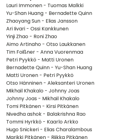
Lauri Immonen - Tuomas Malkki
Yu-Shan Huang - Bernadette Quinn
Zhaoyang Sun - Elias Jansson
Ari Iivari - Ossi Kankkunen
Yinji Zhao - Roni Zhao
Aimo Artinaho - Otso Laukkanen
Tim Foißner - Anna Vuorenmaa
Petri Pyykkö - Matti Uronen
Bernadette Quinn - Yu-Shan Huang
Matti Uronen - Petri Pyykkö
Otso Hänninen - Aleksanteri Uronen
Mikhail Khakalo - Johnny Joas
Johnny Joas - Mikhail Khakalo
Tomi Pitkänen - Kirsi Pitkänen
Nivedha ashok - Balakrishna Rao
Tommi Hyrkkö - Kaarlo Arkko
Hugo Snickeri - Elias Charalambous
Marikki Pitkänen - Riikka Pitkänen