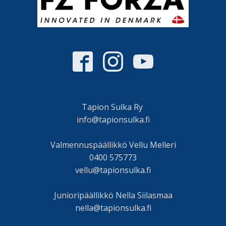
Tapion Sulka Ry
info@tapionsulka.fi
Valmennuspäällikkö Vellu Melleri
0400 575773
vellu@tapionsulka.fi
Junioripäällikkö Nella Siilasmaa
nella@tapionsulka.fi