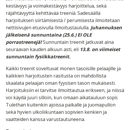
kestävyys ja voimakestävyys harjoittelua, sekä
räjähtävyyttä kehittävää treeniä. Sadesäällä
harjoituksen siirtämisestä / perumisesta ilmoitetaan
nettisivujen etusivulla Ilmoitustaululla.
Juhannuksen
jälkeisenä sunnuntaina (25.6.) EI OLE
porrastreenejä!
Sunnuntain treenit jatkuvat aina
seuraavan kauden alkuun asti, eli
13.8. on viimeiset
sunnuntain fysiikkatreenit.
Kaikki treenit soveltuvat monen tasoisille pelaajille ja
kaikkien harjoitusten rasitusta on mahdollista
skaalata pelaajan oman fyysisen tason mukaisesti.
Harjoituksiin ei tarvitse ilmoittautua erikseen, ja niissä
voi käydä juuri silloin, kun omaan aikatauluun sopii.
Tulethan kuitenkin ajoissa paikalle ja juomapullon
sekä hyvien ulkoliikuntaan sopivien kenkien ja
vaatteiden kanssa varustautuneena.