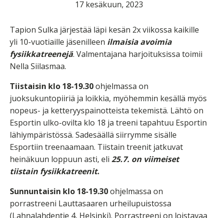
17 kesäkuun, 2023
Tapion Sulka järjestää läpi kesän 2x viikossa kaikille
yli 10-vuotiaille jäsenilleen
ilmaisia avoimia
fysiikkatreenejä
. Valmentajana harjoituksissa toimii
Nella Siilasmaa.
Tiistaisin klo 18-19.30
ohjelmassa on
juoksukuntopiiriä ja loikkia, myöhemmin kesällä myös
nopeus- ja ketteryyspainotteista tekemistä. Lähtö on
Esportin ulko-ovilta klo 18 ja treeni tapahtuu Esportin
lähiympäristössä. Sadesäällä siirrymme sisälle
Esportiin treenaamaan. Tiistain treenit jatkuvat
heinäkuun loppuun asti, eli
25.7. on viimeiset
tiistain fysiikkatreenit
.
Sunnuntaisin klo 18-19.30
ohjelmassa on
porrastreeni Lauttasaaren urheilupuistossa
(Lahnalahdentie 4, Helsinki). Porrastreeni on loistavaa