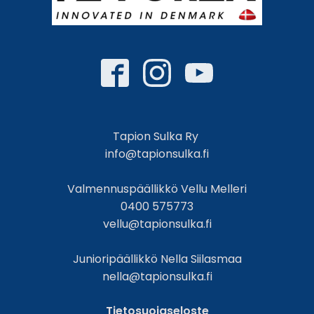
Tapion Sulka Ry
info@tapionsulka.fi
Valmennuspäällikkö Vellu Melleri
0400 575773
vellu@tapionsulka.fi
Junioripäällikkö Nella Siilasmaa
nella@tapionsulka.fi
Tietosuojaseloste