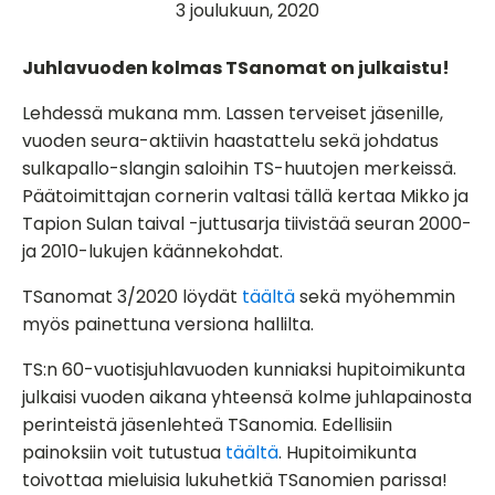
3 joulukuun, 2020
Juhlavuoden kolmas TSanomat on julkaistu!
Lehdessä mukana mm. Lassen terveiset jäsenille,
vuoden seura-aktiivin haastattelu sekä johdatus
sulkapallo-slangin saloihin TS-huutojen merkeissä.
Päätoimittajan cornerin valtasi tällä kertaa Mikko ja
Tapion Sulan taival -juttusarja tiivistää seuran 2000-
ja 2010-lukujen käännekohdat.
TSanomat 3/2020 löydät
täältä
sekä myöhemmin
myös painettuna versiona hallilta.
TS:n 60-vuotisjuhlavuoden kunniaksi hupitoimikunta
julkaisi vuoden aikana yhteensä kolme juhlapainosta
perinteistä jäsenlehteä TSanomia. Edellisiin
painoksiin voit tutustua
täältä
. Hupitoimikunta
toivottaa mieluisia lukuhetkiä TSanomien parissa!