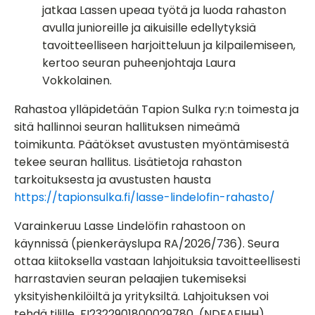
jatkaa Lassen upeaa työtä ja luoda rahaston
avulla junioreille ja aikuisille edellytyksiä
tavoitteelliseen harjoitteluun ja kilpailemiseen,
kertoo seuran puheenjohtaja Laura
Vokkolainen.
Rahastoa ylläpidetään Tapion Sulka ry:n toimesta ja
sitä hallinnoi seuran hallituksen nimeämä
toimikunta. Päätökset avustusten myöntämisestä
tekee seuran hallitus. Lisätietoja rahaston
tarkoituksesta ja avustusten hausta
https://tapionsulka.fi/lasse-lindelofin-rahasto/
Varainkeruu Lasse Lindelöfin rahastoon on
käynnissä (pienkeräyslupa RA/2026/736). Seura
ottaa kiitoksella vastaan lahjoituksia tavoitteellisesti
harrastavien seuran pelaajien tukemiseksi
yksityishenkilöiltä ja yrityksiltä. Lahjoituksen voi
tehdä tilille FI2322901800029780 (NDEAFIHH),