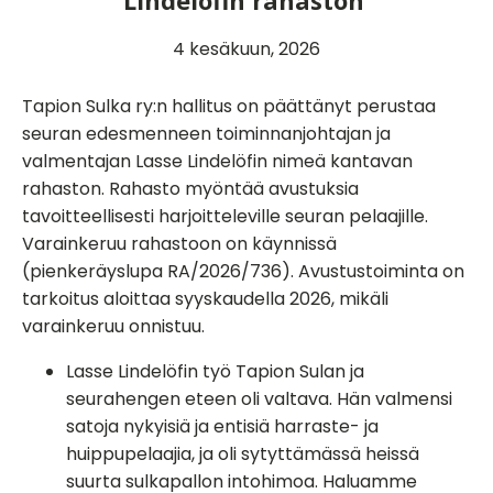
Lindelöfin rahaston
4 kesäkuun, 2026
Tapion Sulka ry:n hallitus on päättänyt perustaa
seuran edesmenneen toiminnanjohtajan ja
valmentajan Lasse Lindelöfin nimeä kantavan
rahaston. Rahasto myöntää avustuksia
tavoitteellisesti harjoitteleville seuran pelaajille.
Varainkeruu rahastoon on käynnissä
(pienkeräyslupa RA/2026/736). Avustustoiminta on
tarkoitus aloittaa syyskaudella 2026, mikäli
varainkeruu onnistuu.
Lasse Lindelöfin työ Tapion Sulan ja
seurahengen eteen oli valtava. Hän valmensi
satoja nykyisiä ja entisiä harraste- ja
huippupelaajia, ja oli sytyttämässä heissä
suurta sulkapallon intohimoa. Haluamme