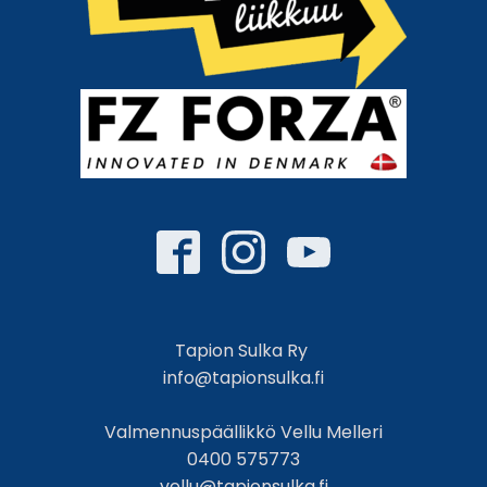
Tapion Sulka Ry
info@tapionsulka.fi
Valmennuspäällikkö Vellu Melleri
0400 575773
vellu@tapionsulka.fi