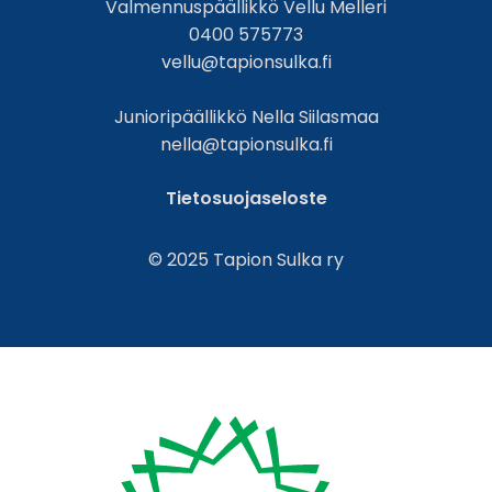
Valmennuspäällikkö Vellu Melleri
0400 575773
vellu@tapionsulka.fi
Junioripäällikkö Nella Siilasmaa
nella@tapionsulka.fi
Tietosuojaseloste
© 2025 Tapion Sulka ry