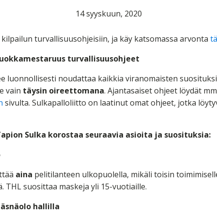
14 syyskuun, 2020
 kilpailun turvallisuusohjeisiin, ja käy katsomassa arvonta
t
äluokkamestaruus turvallisuusohjeet
ee luonnollisesti noudattaa kaikkia viranomaisten suosituksi
le vain
täysin oireettomana
. Ajantasaiset ohjeet löydät mm
an
sivulta. Sulkapalloliitto on laatinut omat ohjeet, jotka löyt
Tapion Sulka korostaa seuraavia asioita ja suosituksia:
ö
yttää
aina
pelitilanteen ulkopuolella, mikäli toisin toimimisell
. THL suosittaa maskeja yli 15-vuotiaille.
äsnäolo hallilla