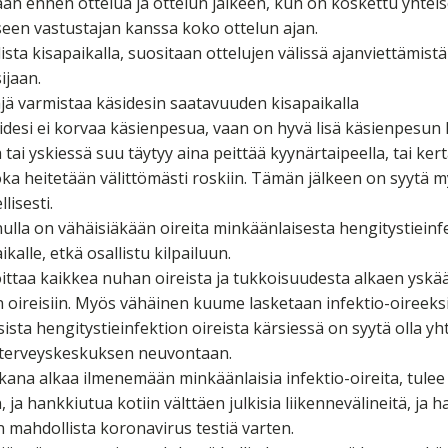
än ennen ottelua ja ottelun jälkeen, kun on koskettu yhtei
seen vastustajan kanssa koko ottelun ajan.
ista kisapaikalla, suositaan ottelujen välissä ajanviettämist
sijaan.
äjä varmistaa käsidesin saatavuuden kisapaikalla
esi ei korvaa käsienpesua, vaan on hyvä lisä käsienpesun l
 tai yskiessä suu täytyy aina peittää kyynärtaipeella, tai ker
joka heitetään välittömästi roskiin. Tämän jälkeen on syytä 
lisesti.
nulla on vähäisiäkään oireita minkäänlaisesta hengitystieinfe
ikalle, etkä osallistu kilpailuun.
ttaa kaikkea nuhan oireista ja tukkoisuudesta alkaen yskä
 oireisiin. Myös vähäinen kuume lasketaan infektio-oireeksi
ista hengitystieinfektion oireista kärsiessä on syytä olla y
n terveyskeskuksen neuvontaan.
ikana alkaa ilmenemään minkäänlaisia infektio-oireita, tulee
, ja hankkiutua kotiin välttäen julkisia liikennevälineitä, ja
mahdollista koronavirus testiä varten.