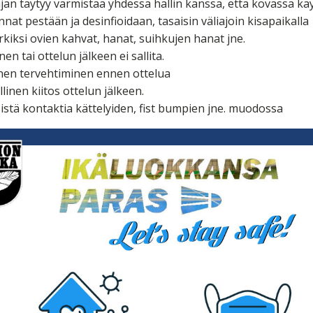
äjän täytyy varmistaa yhdessä hallin kanssa, että kovassa kä
nat pestään ja desinfioidaan, tasaisin väliajoin kisapaikalla
kiksi ovien kahvat, hanat, suihkujen hanat jne.
en tai ottelun jälkeen ei sallita.
inen tervehtiminen ennen ottelua
llinen kiitos ottelun jälkeen.
sistä kontaktia kättelyiden, fist bumpien jne. muodossa