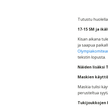
Tutustu huolella
17-15 SM ja ik
Kisan aikana tul
ja saapua paikal
Olympiakomite
tekstin lopusta.
Näiden lisäksi 
Maskien käytt
Maskia tulisi kä
perusteltua syytä
Tukijoukkojen l