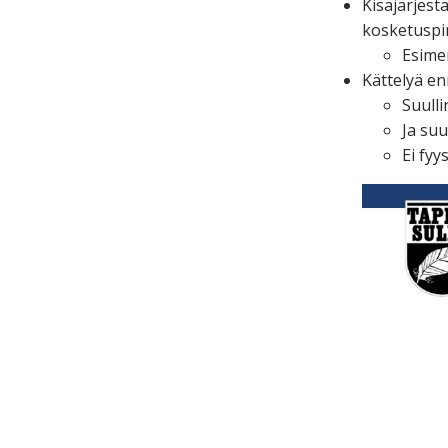
Kisajärjest
kosketuspin
Esimer
Kättelyä enn
Suull
Ja suu
Ei fyy