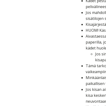
Kädet pestä
pelivälinee
Jos mahdoll
sisätilojen 
Kisajärjest
HUOM! Käsid
Aivastaessa
paperilla, 
kädet huolel
Jos si
kisapa
Tämä tarkoi
vaikeampiin
Minkäänlais
paikallise
Jos kisan a
kisa kesken
neuvontaan 