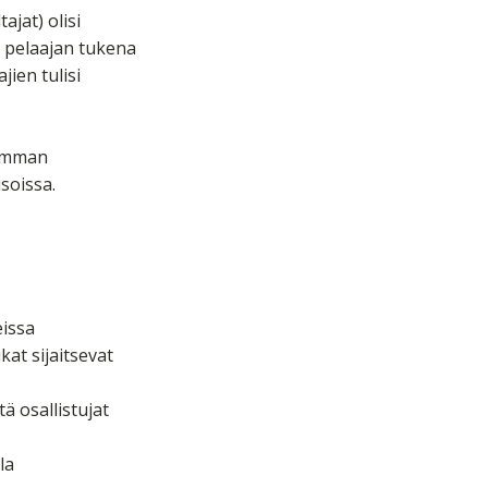
ajat) olisi
a pelaajan tukena
jien tulisi
isimman
soissa.
eissa
kat sijaitsevat
ä osallistujat
la