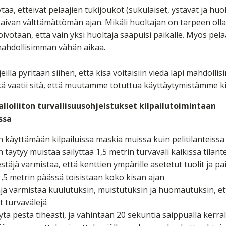
ää, etteivät pelaajien tukijoukot (sukulaiset, ystävät ja huolt
n aivan välttämättömän ajan. Mikäli huoltajan on tarpeen oll
votaan, että vain yksi huoltaja saapuisi paikalle. Myös pelaa
 mahdollisimman vähän aikaa.
hjeilla pyritään siihen, että kisa voitaisiin viedä läpi mahdoll
mikä vaatii sitä, että muutamme totuttua käyttäytymistämme ki
loliiton turvallisuusohjeistukset kilpailutoimintaan
ssa
n käyttämään kilpailuissa maskia muissa kuin pelitilanteissa
n täytyy muistaa säilyttää 1,5 metrin turvaväli kaikissa tilant
estäjä varmistaa, että kenttien ympärille asetetut tuolit ja pai
,5 metrin päässä toisistaan koko kisan ajan
äjä varmistaa kuulutuksin, muistutuksin ja huomautuksin, ett
 turvavälejä
ytä pestä tiheästi, ja vähintään 20 sekuntia saippualla kerral