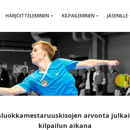
HARJOITTELEMINEN
KILPAILEMINEN
JÄSENILLE
äluokkamestaruuskisojen arvonta julkais
kilpailun aikana