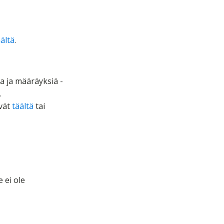
äältä
.
a ja määräyksiä -
.
yvät
täältä
tai
e ei ole