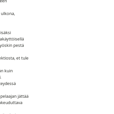
seen
ä ulkona,
isäksi
takäyttöisellä
myöskin pestä
ktiosta, et tule
än kuin
.
hteydessä
 pelaajan jättää
 hakeuduttava