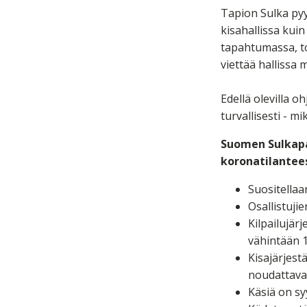
Tapion Sulka pyyt
kisahallissa kui
tapahtumassa, toi
viettää hallissa
Edellä olevilla o
turvallisesti - 
Suomen Sulkapal
koronatilantee
Suositellaa
Osallistujie
Kilpailujärj
vähintään 1
Kisajärjest
noudattavat
Käsiä on sy