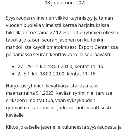
18 joulukuun, 2022
Syyskauden viimeinen viikko käynnistyy ja tämän
vuoden puolella viimeistä kertaa harjoituksissa
hikoillaan torstaina 22.12. Harjoitusryhmien ollessa
tauolla jokaisen seuran jäsenen on kuitenkin
mahdollista käydä omatoimisesti Esport Centerissä
pelaamassa seuran kenttävuoroilla seuraavasti:
27.–29.12. klo 18:00-20:00, kentät 11–16
2.–5.1. klo 18:00-20:00, kentät 11–16
Harjoitusryhmien kevätkausi starttaa taas
maanantaina 9.1.2023. Kevään ryhmiin ei tarvitse
erikseen ilmoittautua, vaan syksykauden
ryhmäilmoittautumiset jatkuvat automaattisesti
keväälle.
Kiitos jokaiselle jäsenelle kuluneesta syyskaudesta ja