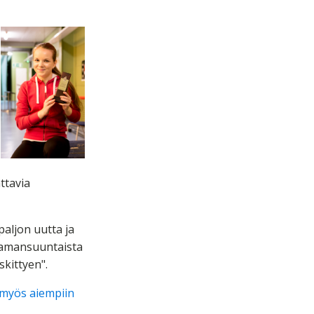
ttavia
paljon uutta ja
 samansuuntaista
skittyen".
myös aiempiin