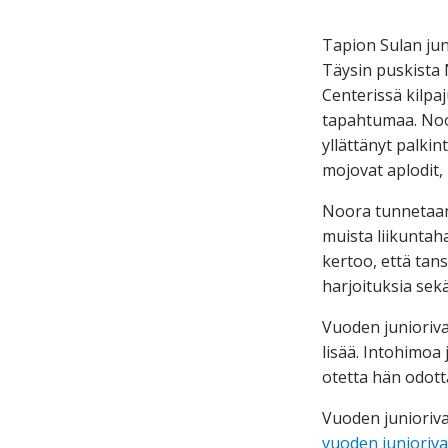
Tapion Sulan jun
Täysin puskista N
Centerissä kilpa
tapahtumaa. Noor
yllättänyt palkin
mojovat aplodit,
Noora tunnetaan 
muista liikuntah
kertoo, että tan
harjoituksia sekä
Vuoden junioriva
lisää. Intohimoa
otetta hän odott
Vuoden junioriva
vuoden junioriva