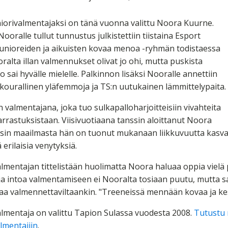
iorivalmentajaksi on tänä vuonna valittu Noora Kuurne.
ooralle tullut tunnustus julkistettiin tiistaina Esport
junioreiden ja aikuisten kovaa menoa -ryhmän todistaessa
alta illan valmennukset olivat jo ohi, mutta puskista
to sai hyvälle mielelle. Palkinnon lisäksi Nooralle annettiin
 kourallinen yläfemmoja ja TS:n uutukainen lämmittelypaita.
valmentajana, joka tuo sulkapalloharjoitteisiin vivahteita
arrastuksistaan. Viisivuotiaana tanssin aloittanut Noora
ssin maailmasta hän on tuonut mukanaan liikkuvuutta kasva
 erilaisia venytyksiä.
lmentajan tittelistään huolimatta Noora haluaa oppia vielä 
 ja intoa valmentamiseen ei Nooralta tosiaan puutu, mutta
aa valmennettaviltaankin. "Treeneissä mennään kovaa ja ke
lmentaja on valittu Tapion Sulassa vuodesta 2008.
Tutustu 
lmentajiin
.