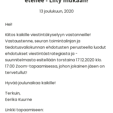
etenee - Liity mukaan!
13 joulukuun, 2020
Hei!
Kiitos kaikille viestintäkyselyyn vastanneille!
Vastaustenne, seuran toimintalinjan ja
tiedotusvaliokunnan ehdotusten perusteella luodut
ehdotukset viestintästrategiasta ja -
suunnitelmasta esitellään torstaina 17.12.2020 klo.
17.00 Zoom-tapaamisessa, johon jokainen jäsen on
tervetullut!
Hyvää joulunaikaa kaikille!
Terkuin,
Eerika Kuurne
Linkki tapaamiseen: