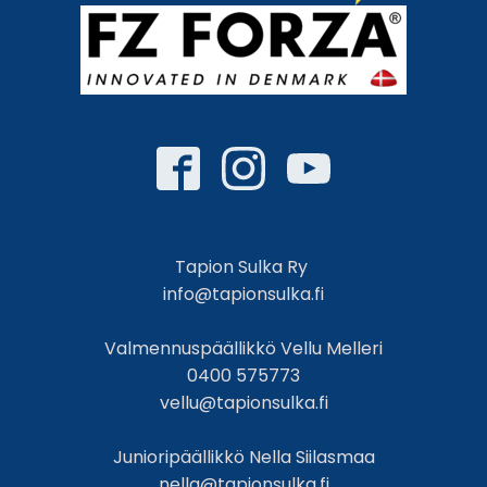
Tapion Sulka Ry
info@tapionsulka.fi
Valmennuspäällikkö Vellu Melleri
0400 575773
vellu@tapionsulka.fi
Junioripäällikkö Nella Siilasmaa
nella@tapionsulka.fi