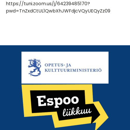
https://tuni.zoom.us/j/64239485170?
pwd=TnZxdCtUL1QwbXhJWFdjcVQyUEQyZz09