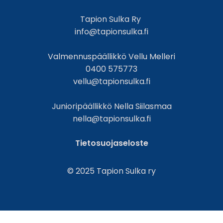
Tapion Sulka Ry
info@tapionsulka.fi
Valmennuspäällikkö Vellu Melleri
0400 575773
vellu@tapionsulka.fi
Junioripäällikkö Nella Siilasmaa
nella@tapionsulka.fi
Tietosuojaseloste
© 2025 Tapion Sulka ry