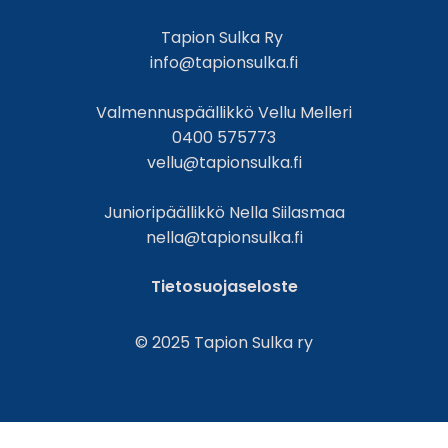
Tapion Sulka Ry
info@tapionsulka.fi
Valmennuspäällikkö Vellu Melleri
0400 575773
vellu@tapionsulka.fi
Junioripäällikkö Nella Siilasmaa
nella@tapionsulka.fi
Tietosuojaseloste
© 2025 Tapion Sulka ry