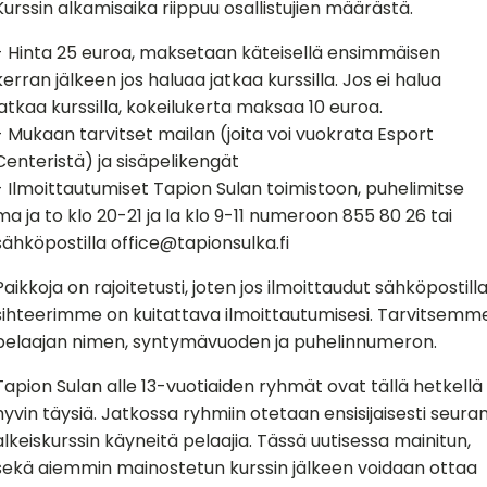
Kurssin alkamisaika riippuu osallistujien määrästä.
- Hinta 25 euroa, maksetaan käteisellä ensimmäisen
kerran jälkeen jos haluaa jatkaa kurssilla. Jos ei halua
jatkaa kurssilla, kokeilukerta maksaa 10 euroa.
- Mukaan tarvitset mailan (joita voi vuokrata Esport
Centeristä) ja sisäpelikengät
- Ilmoittautumiset Tapion Sulan toimistoon, puhelimitse
ma ja to klo 20-21 ja la klo 9-11 numeroon 855 80 26 tai
sähköpostilla office@tapionsulka.fi
Paikkoja on rajoitetusti, joten jos ilmoittaudut sähköpostilla
sihteerimme on kuitattava ilmoittautumisesi. Tarvitsemm
pelaajan nimen, syntymävuoden ja puhelinnumeron.
Tapion Sulan alle 13-vuotiaiden ryhmät ovat tällä hetkellä
hyvin täysiä. Jatkossa ryhmiin otetaan ensisijaisesti seura
alkeiskurssin käyneitä pelaajia. Tässä uutisessa mainitun,
sekä aiemmin mainostetun kurssin jälkeen voidaan ottaa