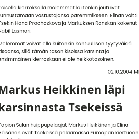
Toisella kierroksella molemmat kuitenkin joutuivat
tunnustamaan vastustajansa paremmikseen. Elinan voitti
Tsekin Hana Prochazkova ja Markuksen Ranskan kokenut
Nabil Lasmari.
Molemmat voivat olla kuitenkin kohtuullisen tyytyväisiä
kisaansa, sillä tämän tason kisoissa karsinta ja
ensimmäinen kierroskaan ei ole heikkotasoinen.
02.10.2004 M
Markus Heikkinen läpi
karsinnasta Tsekeissä
Tapion Sulan huippupelaajat Markus Heikkinen ja Elina
Väisänen ovat Tsekeissä pelaamassa Euroopan kiertueen