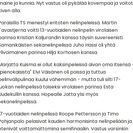
maine ja kunnia. Nyt vastus oli pykälää kovempaa ja voitot
kiven alla.
Paraisilla TS menestyi eritoten nelinpeleissä. Martin
Tavastjerna voitti 13-vuotiaiden nelinpelin virolaisen
parinsa Kristian Kaljurandin kanssa täysin suvereenisti.
Samanikäisten sekanelinpelissä Juho Hassi oli yhtä
ylivoimainen parinsa Hilja Korhosen kanssa.
Marjatta Kuisma ei ollut kaksinpeleissä aivan oma itsensä 
"pienokaisista" Elvi Väisänen oli poissa ja tuttua
pelinvälipulinaa kuului vähemmän - mutta tuli silti 17-
luokan nelinpelissä toiseksi virolaisen parinsa Esta
Uudekullin kanssa. Hopealle Jatta ylsi myös
sekanelinpelissä.
17-vuotiaiden nelinpelissä Roope Pettersson ja Timo
Pohjanpalo pelasivat kauden harmonisinta nelinpeliään ja
etenivät voittamattomina semifinaaliin. Vastus varsinkin