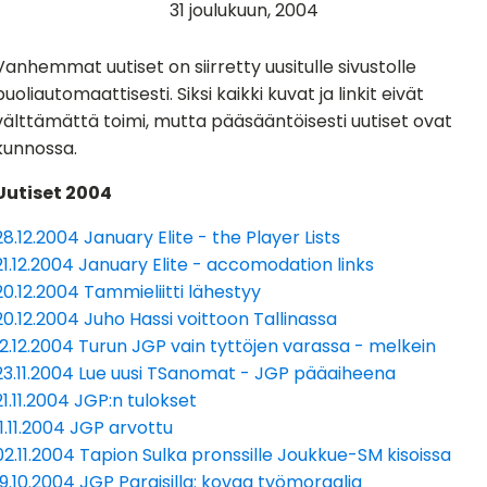
31 joulukuun, 2004
Vanhemmat uutiset on siirretty uusitulle sivustolle
puoliautomaattisesti. Siksi kaikki kuvat ja linkit eivät
välttämättä toimi, mutta pääsääntöisesti uutiset ovat
kunnossa.
Uutiset 2004
28.12.2004 January Elite - the Player Lists
21.12.2004 January Elite - accomodation links
20.12.2004 Tammieliitti lähestyy
20.12.2004 Juho Hassi voittoon Tallinassa
12.12.2004 Turun JGP vain tyttöjen varassa - melkein
23.11.2004 Lue uusi TSanomat - JGP pääaiheena
21.11.2004 JGP:n tulokset
11.11.2004 JGP arvottu
02.11.2004 Tapion Sulka pronssille Joukkue-SM kisoissa
19.10.2004 JGP Paraisilla: kovaa työmoraalia