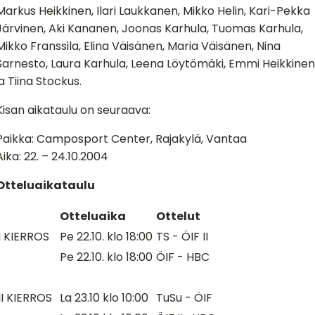
Markus Heikkinen, Ilari Laukkanen, Mikko Helin, Kari-Pekka
Järvinen, Aki Kananen, Joonas Karhula, Tuomas Karhula,
Mikko Franssila, Elina Väisänen, Maria Väisänen, Nina
Sarnesto, Laura Karhula, Leena Löytömäki, Emmi Heikkinen
ja Tiina Stockus.
Kisan aikataulu on seuraava:
Paikka: Camposport Center, Rajakylä, Vantaa
Aika: 22. – 24.10.2004
Otteluaikataulu
Otteluaika
Ottelut
I KIERROS
Pe 22.10. klo 18:00
TS - ÖIF II
Pe 22.10. klo 18:00
ÖIF - HBC
II KIERROS
La 23.10 klo 10:00
TuSu - ÖIF