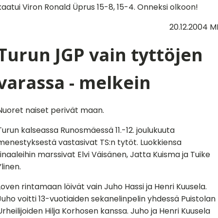
kaatui Viron Ronald Üprus 15-8, 15-4. Onneksi olkoon!
20.12.2004 M
Turun JGP vain tyttöjen
varassa - melkein
Nuoret naiset perivät maan.
Turun kalseassa Runosmäessä 11.-12. joulukuuta
menestyksestä vastasivat TS:n tytöt. Luokkiensa
finaaleihin marssivat Elvi Väisänen, Jatta Kuisma ja Tuike
Ylinen.
Loven rintamaan löivät vain Juho Hassi ja Henri Kuusela.
Juho voitti 13-vuotiaiden sekanelinpelin yhdessä Puistolan
Urheilijoiden Hilja Korhosen kanssa. Juho ja Henri Kuusela