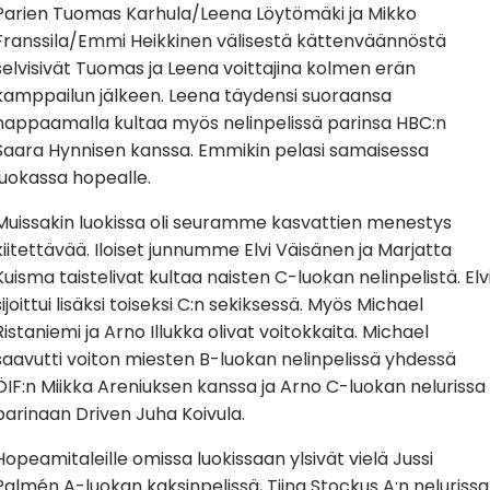
Parien Tuomas Karhula/Leena Löytömäki ja Mikko
Franssila/Emmi Heikkinen välisestä kättenväännöstä
selvisivät Tuomas ja Leena voittajina kolmen erän
kamppailun jälkeen. Leena täydensi suoraansa
nappaamalla kultaa myös nelinpelissä parinsa HBC:n
Saara Hynnisen kanssa. Emmikin pelasi samaisessa
luokassa hopealle.
Muissakin luokissa oli seuramme kasvattien menestys
kiitettävää. Iloiset junnumme Elvi Väisänen ja Marjatta
Kuisma taistelivat kultaa naisten C-luokan nelinpelistä. Elv
sijoittui lisäksi toiseksi C:n sekiksessä. Myös Michael
Ristaniemi ja Arno Illukka olivat voitokkaita. Michael
saavutti voiton miesten B-luokan nelinpelissä yhdessä
ÖIF:n Miikka Areniuksen kanssa ja Arno C-luokan nelurissa
parinaan Driven Juha Koivula.
Hopeamitaleille omissa luokissaan ylsivät vielä Jussi
Palmén A-luokan kaksinpelissä, Tiina Stockus A:n nelurissa