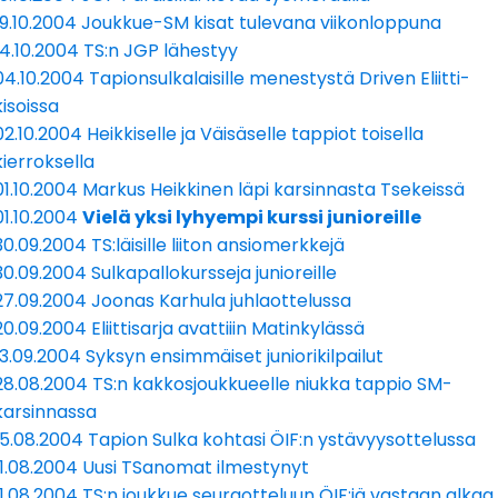
19.10.2004 Joukkue-SM kisat tulevana viikonloppuna
14.10.2004 TS:n JGP lähestyy
04.10.2004 Tapionsulkalaisille menestystä Driven Eliitti-
kisoissa
02.10.2004 Heikkiselle ja Väisäselle tappiot toisella
kierroksella
01.10.2004 Markus Heikkinen läpi karsinnasta Tsekeissä
01.10.2004
Vielä yksi lyhyempi kurssi junioreille
30.09.2004 TS:läisille liiton ansiomerkkejä
30.09.2004 Sulkapallokursseja junioreille
27.09.2004 Joonas Karhula juhlaottelussa
20.09.2004 Eliittisarja avattiiin Matinkylässä
13.09.2004 Syksyn ensimmäiset juniorikilpailut
28.08.2004 TS:n kakkosjoukkueelle niukka tappio SM-
karsinnassa
15.08.2004 Tapion Sulka kohtasi ÖIF:n ystävyysottelussa
11.08.2004 Uusi TSanomat ilmestynyt
11.08.2004 TS:n joukkue seuraotteluun ÖIF:iä vastaan alkaa