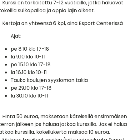
- Kurssi on tarkoitettu 7-12 vuotiaille, jotka haluavat
kokeilla sulkapalloa ja oppia lajin alkeet.
- Kertoja on yhteensä 6 kpl, aina Esport Centerissä
Ajat:
pe 8.10 klo 17-18
la 9.10 klo 10-11
pe 15.10 klo 17-18
la 16.10 klo 10-11
Tauko koulujen syysloman takia
pe 29.10 klo 17-18
la 30.10 klo 10-11
- Hinta 50 euroa, maksetaan käteisellä ensimmäisen
kerran jälkeen jos haluaa jatkaa kurssilla. Jos ei halua
jatkaa kurssilla, kokeilukerta maksaa 10 euroa.
- Mukaan tarvitset mailan (joita voi vuokrata Esport