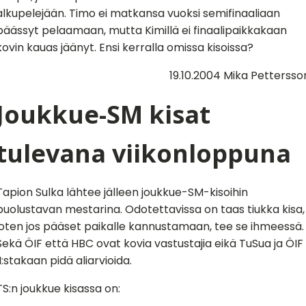
alkupelejään. Timo ei matkansa vuoksi semifinaaliaan
päässyt pelaamaan, mutta Kimillä ei finaalipaikkakaan
kovin kauas jäänyt. Ensi kerralla omissa kisoissa?
19.10.2004 Mika Pettersso
Joukkue-SM kisat
tulevana viikonloppuna
Tapion Sulka lähtee jälleen joukkue-SM-kisoihin
puolustavan mestarina. Odotettavissa on taas tiukka kisa,
joten jos pääset paikalle kannustamaan, tee se ihmeessä.
Sekä ÖIF että HBC ovat kovia vastustajia eikä TuSua ja ÖIF
II:stakaan pidä aliarvioida.
TS:n joukkue kisassa on: