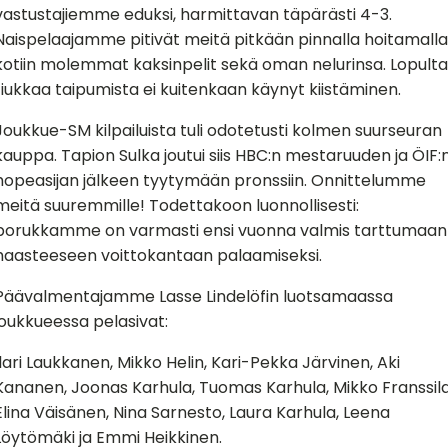
vastustajiemme eduksi, harmittavan täpärästi 4-3.
Naispelaajamme pitivät meitä pitkään pinnalla hoitamalla
kotiin molemmat kaksinpelit sekä oman nelurinsa. Lopulta
tiukkaa taipumista ei kuitenkaan käynyt kiistäminen.
Joukkue-SM kilpailuista tuli odotetusti kolmen suurseuran
kauppa. Tapion Sulka joutui siis HBC:n mestaruuden ja ÖIF:
hopeasijan jälkeen tyytymään pronssiin. Onnittelumme
meitä suuremmille! Todettakoon luonnollisesti:
porukkamme on varmasti ensi vuonna valmis tarttumaan
haasteeseen voittokantaan palaamiseksi.
Päävalmentajamme Lasse Lindelöfin luotsamaassa
joukkueessa pelasivat:
Ilari Laukkanen, Mikko Helin, Kari-Pekka Järvinen, Aki
Kananen, Joonas Karhula, Tuomas Karhula, Mikko Franssila
Elina Väisänen, Nina Sarnesto, Laura Karhula, Leena
Löytömäki ja Emmi Heikkinen.