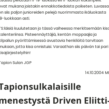
kisassa pelataan 11-19-luokissa eli 11-luokan kaksinpelit
ovat mukana joistakin ennakkotiedoista poiketen. Luvassa
on siis paljon junioreiden pelejä nuorimmasta ikäluokasta
19-luokkaan asti.
TS:läisiä kuulutetaan jo tässä vaiheessa merkitsemään kis
kalenteriinsa. Pisteennäyttäjiä, kentän moppaajia ja
kilpailun pyörittämisessä avustavia henkilöitä tarvitaan
mukaan, jotta kisa onnistuisi. Varaathan siis päivän tai pari
kisajärjestelyihin!
Tapion Sulan JGP
14.10.2004 M
Tapionsulkalaisille
menestystä Driven Eliitti