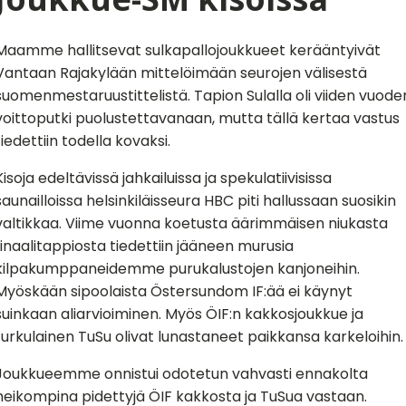
Maamme hallitsevat sulkapallojoukkueet kerääntyivät
Vantaan Rajakylään mittelöimään seurojen välisestä
suomenmestaruustittelistä. Tapion Sulalla oli viiden vuode
voittoputki puolustettavanaan, mutta tällä kertaa vastus
tiedettiin todella kovaksi.
Kisoja edeltävissä jahkailuissa ja spekulatiivisissa
saunailloissa helsinkiläisseura HBC piti hallussaan suosikin
valtikkaa. Viime vuonna koetusta äärimmäisen niukasta
finaalitappiosta tiedettiin jääneen murusia
kilpakumppaneidemme purukalustojen kanjoneihin.
Myöskään sipoolaista Östersundom IF:ää ei käynyt
suinkaan aliarvioiminen. Myös ÖIF:n kakkosjoukkue ja
turkulainen TuSu olivat lunastaneet paikkansa karkeloihin.
Joukkueemme onnistui odotetun vahvasti ennakolta
heikompina pidettyjä ÖIF kakkosta ja TuSua vastaan.