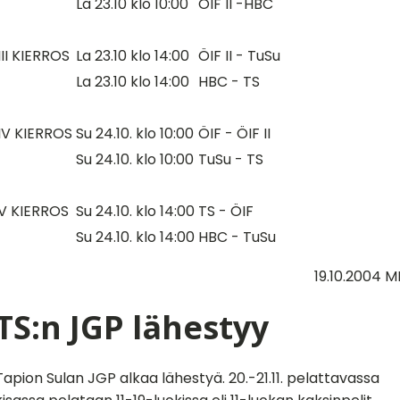
La 23.10 klo 10:00
ÖIF II -HBC
III KIERROS
La 23.10 klo 14:00
ÖIF II - TuSu
La 23.10 klo 14:00
HBC - TS
IV KIERROS
Su 24.10. klo 10:00
ÖIF - ÖIF II
Su 24.10. klo 10:00
TuSu - TS
V KIERROS
Su 24.10. klo 14:00
TS - ÖIF
Su 24.10. klo 14:00
HBC - TuSu
19.10.2004 M
TS:n JGP lähestyy
Tapion Sulan JGP alkaa lähestyä. 20.-21.11. pelattavassa