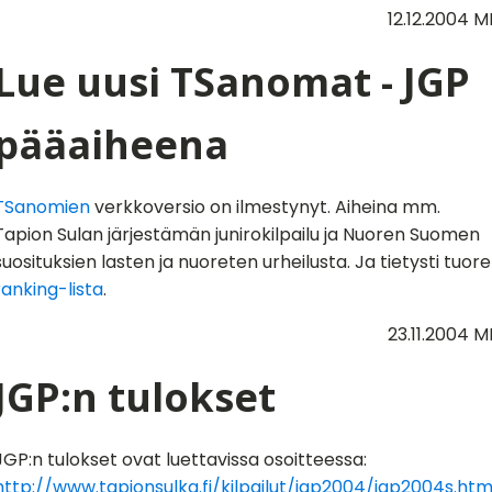
12.12.2004 M
Lue uusi TSanomat - JGP
pääaiheena
TSanomien
verkkoversio on ilmestynyt. Aiheina mm.
Tapion Sulan järjestämän junirokilpailu ja Nuoren Suomen
suosituksien lasten ja nuoreten urheilusta. Ja tietysti tuore
ranking-lista
.
23.11.2004 M
JGP:n tulokset
JGP:n tulokset ovat luettavissa osoitteessa:
http://www.tapionsulka.fi/kilpailut/jgp2004/jgp2004s.ht