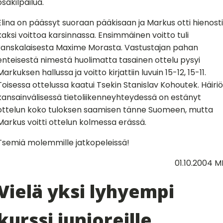
osakilpailua.
Elina on päässyt suoraan pääkisaan ja Markus otti hienosti
kaksi voittoa karsinnassa. Ensimmäinen voitto tuli
ranskalaisesta Maxime Morasta. Vastustajan pahan
enteisestä nimestä huolimatta tasainen ottelu pysyi
Markuksen hallussa ja voitto kirjattiin luvuin 15-12, 15-11.
Toisessa ottelussa kaatui Tsekin Stanislav Kohoutek. Häiriö
kansainvälisessä tietoliikenneyhteydessä on estänyt
ottelun koko tuloksen saamisen tänne Suomeen, mutta
Markus voitti ottelun kolmessa erässä.
Tsemiä molemmille jatkopeleissä!
01.10.2004 M
Vielä yksi lyhyempi
kurssi junioreille