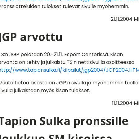
Pronssiotteluiden tulokset tulevat sivulle myöhemmin.
21.11.2004 M
JGP arvottu
TS:n JGP pelataan 20.-21.11. Esport Centerissä. Kisan
arvonta on tehty ja julkaistu TS:n nettisivuilla osoitteessa
http://www.tapionsulka.fi/kilpailut/jgp2004/JGP2004.HT
Muuta tietoa kisasta on
JGP:n sivulla ja myöhemmin tuolla
sivulla julkaistaan myös kisan tulokset.
11.11.2004 M
Tapion Sulka pronssille
Joukkue-SM kisoissa