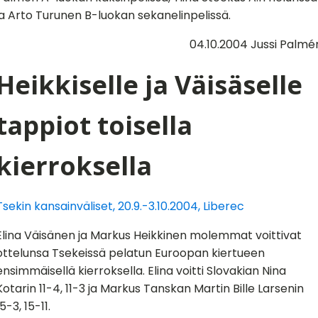
ja Arto Turunen B-luokan sekanelinpelissä.
04.10.2004 Jussi Palmé
Heikkiselle ja Väisäselle
tappiot toisella
kierroksella
Tsekin kansainväliset, 20.9.-3.10.2004, Liberec
Elina Väisänen ja Markus Heikkinen molemmat voittivat
ottelunsa Tsekeissä pelatun Euroopan kiertueen
ensimmäisellä kierroksella. Elina voitti Slovakian Nina
Kotarin 11-4, 11-3 ja Markus Tanskan Martin Bille Larsenin
15-3, 15-11.