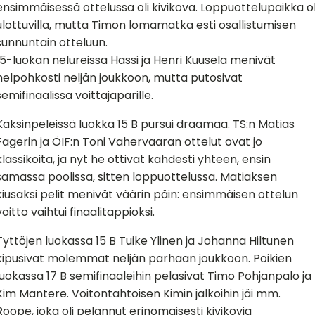
ensimmäisessä ottelussa oli kivikova. Loppuottelupaikka ol
ulottuvilla, mutta Timon lomamatka esti osallistumisen
sunnuntain otteluun.
15-luokan nelureissa Hassi ja Henri Kuusela menivät
helpohkosti neljän joukkoon, mutta putosivat
semifinaalissa voittajaparille.
Kaksinpeleissä luokka 15 B pursui draamaa. TS:n Matias
Fagerin ja ÖIF:n Toni Vahervaaran ottelut ovat jo
klassikoita, ja nyt he ottivat kahdesti yhteen, ensin
samassa poolissa, sitten loppuottelussa. Matiaksen
kiusaksi pelit menivät väärin päin: ensimmäisen ottelun
voitto vaihtui finaalitappioksi.
Tyttöjen luokassa 15 B Tuike Ylinen ja Johanna Hiltunen
kipusivat molemmat neljän parhaan joukkoon. Poikien
luokassa 17 B semifinaaleihin pelasivat Timo Pohjanpalo ja
Kim Mantere. Voitontahtoisen Kimin jalkoihin jäi mm.
Roope, joka oli pelannut erinomaisesti kivikovia