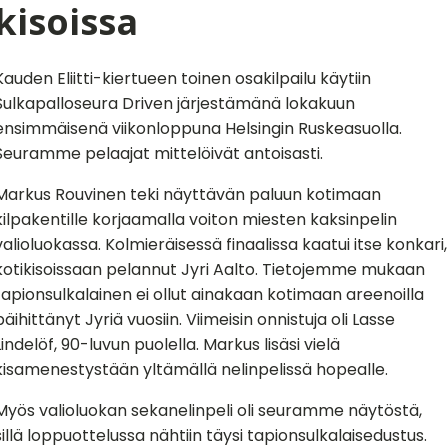
kisoissa
Kauden Eliitti-kiertueen toinen osakilpailu käytiin
Sulkapalloseura Driven järjestämänä lokakuun
ensimmäisenä viikonloppuna Helsingin Ruskeasuolla.
Seuramme pelaajat mittelöivät antoisasti.
Markus Rouvinen teki näyttävän paluun kotimaan
kilpakentille korjaamalla voiton miesten kaksinpelin
valioluokassa. Kolmieräisessä finaalissa kaatui itse konkari,
kotikisoissaan pelannut Jyri Aalto. Tietojemme mukaan
tapionsulkalainen ei ollut ainakaan kotimaan areenoilla
päihittänyt Jyriä vuosiin. Viimeisin onnistuja oli Lasse
Lindelöf, 90-luvun puolella. Markus lisäsi vielä
kisamenestystään yltämällä nelinpelissä hopealle.
Myös valioluokan sekanelinpeli oli seuramme näytöstä,
sillä loppuottelussa nähtiin täysi tapionsulkalaisedustus.