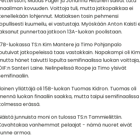
Pettersson, Matias Fager ja Johanna Hiltunen saivat tuta
maailman kovuuden. Voittoja tuli, mutta jatkopaikkaa ei
kenellekään lohjennut. Matiaksen tosin pehmensi
lopullisesti kuumeilu, ei vastustaja. Myöskään Anton Kaisti e
jaksanut punnertaa jatkoon 13A-luokan poolistaan.
17B-luokassa TS:n Kim Mantere ja Timo Pohjanpalo
joutuivat jatkopeleissä taas vastakkain. Napakampi oli Kim
mutta hänet taivutti lopulta semifinaalissa luokan voittaja,
ÖIF:n Santeri Laine. Nelinpelissä Roope ja Timo ylsivät
semifinaaliin.
Iloinen yllättäjä oli 15B-luokan Tuomas Kidron. Tuomas oli
mennä luokan finaaliin saakka, mutta taipui semifinaalissa
kolmessa erässä.
Näistä junnuista moni on tulossa TS:n Tammieliittiin.
Kavahtakaa vanhemmat pelaajat - nämä nuoret eivät
tunne armoa.