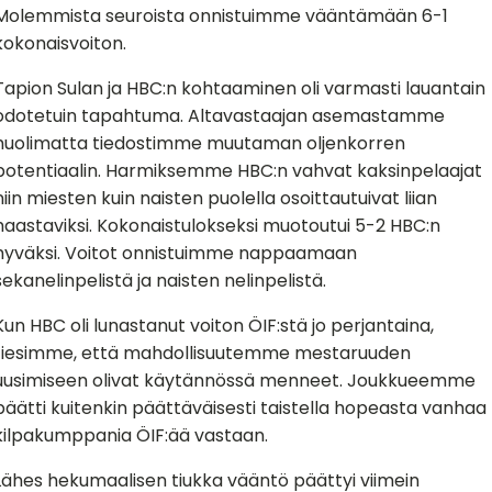
Molemmista seuroista onnistuimme vääntämään 6-1
kokonaisvoiton.
Tapion Sulan ja HBC:n kohtaaminen oli varmasti lauantain
odotetuin tapahtuma. Altavastaajan asemastamme
huolimatta tiedostimme muutaman oljenkorren
potentiaalin. Harmiksemme HBC:n vahvat kaksinpelaajat
niin miesten kuin naisten puolella osoittautuivat liian
haastaviksi. Kokonaistulokseksi muotoutui 5-2 HBC:n
hyväksi. Voitot onnistuimme nappaamaan
sekanelinpelistä ja naisten nelinpelistä.
Kun HBC oli lunastanut voiton ÖIF:stä jo perjantaina,
tiesimme, että mahdollisuutemme mestaruuden
uusimiseen olivat käytännössä menneet. Joukkueemme
päätti kuitenkin päättäväisesti taistella hopeasta vanhaa
kilpakumppania ÖIF:ää vastaan.
Lähes hekumaalisen tiukka vääntö päättyi viimein