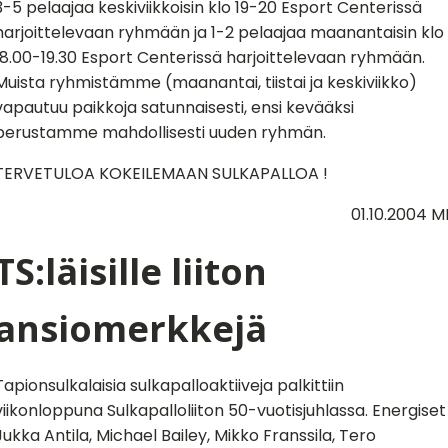
3-5 pelaajaa keskiviikkoisin klo 19-20 Esport Centerissä
harjoittelevaan ryhmään ja 1-2 pelaajaa maanantaisin klo
18.00-19.30 Esport Centerissä harjoittelevaan ryhmään.
Muista ryhmistämme (maanantai, tiistai ja keskiviikko)
vapautuu paikkoja satunnaisesti, ensi kevääksi
perustamme mahdollisesti uuden ryhmän.
TERVETULOA KOKEILEMAAN SULKAPALLOA !
01.10.2004 M
TS:läisille liiton
ansiomerkkejä
Tapionsulkalaisia sulkapalloaktiiveja palkittiin
viikonloppuna Sulkapalloliiton 50-vuotisjuhlassa. Energiset
Jukka Antila, Michael Bailey, Mikko Franssila, Tero