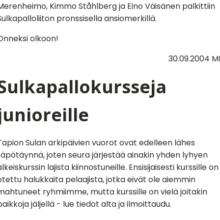
Merenheimo, Kimmo Ståhlberg ja Eino Väisänen palkittiin
Sulkapalloliiton pronssisella ansiomerkillä.
Onneksi olkoon!
30.09.2004 M
Sulkapallokursseja
junioreille
Tapion Sulan arkipäivien vuorot ovat edelleen lähes
täpötäynnä, joten seura järjestää ainakin yhden lyhyen
alkeiskurssin lajista kiinnostuneille. Ensisijaisesti kurssille on
otettu halukkaita pelaajista, jotka eivät ole aiemmin
mahtuneet ryhmiimme, mutta kurssille on vielä joitakin
paikkoja jäljellä - lue tiedot alta ja ilmoittaudu.