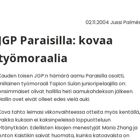
02.11.2004 Jussi Palmé
JGP Paraisilla: kovaa
työmoraalia
Kauden toisen JGP:n hämärä aamu Paraisilla osoitti,
millainen työmoraali Tapion Sulan junioripelaajilla on:
ensimmäiset olivat hallilla heti aamukahdeksan jälkeen.
Hallin ovet eivät olleet edes vielä auki.
Kova tahto leimasi viikonvaihteessa otteita myös kentällä,
vaikka kukaan ei kaksinpeleissä loppuotteluun
yltänytkään. Edellisten kisojen menestyjät Maria Zhang ja
Anton Kaistikin saivat huomata, kuinka katoavaista on