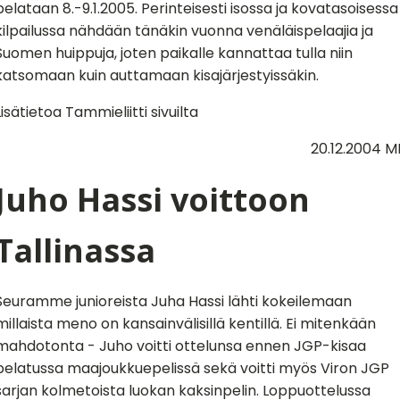
pelataan 8.-9.1.2005. Perinteisesti isossa ja kovatasoisessa
kilpailussa nähdään tänäkin vuonna venäläispelaajia ja
Suomen huippuja, joten paikalle kannattaa tulla niin
katsomaan kuin auttamaan kisajärjestyissäkin.
Lisätietoa Tammieliitti sivuilta
20.12.2004 M
Juho Hassi voittoon
Tallinassa
Seuramme junioreista Juha Hassi lähti kokeilemaan
millaista meno on kansainvälisillä kentillä. Ei mitenkään
mahdotonta - Juho voitti ottelunsa ennen JGP-kisaa
pelatussa maajoukkuepelissä sekä voitti myös Viron JGP
sarjan kolmetoista luokan kaksinpelin. Loppuottelussa