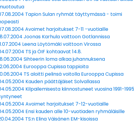
muotoutua
07.08.2004 Tapion Sulan ryhmät täyttymässä - toimi
nopeasti
07.08.2004 Avoimet harjoitukset 7-11 -vuotiaille
18.07.2004 Joonas Karhula voittoon Gotlannissa
11.07.2004 Leena Löytömäki voittoon Virossa
04.07.2004 TS ja ÖIF kohtaavat 14.8.
18.06.2004 Sihteerin loma alkaa juhannuksena
12.06.2004 Eurooppa Cupissa tappioita
10.06.2004 TS aloitti pelinsä voitolla Eurooppa Cupissa
04.05.2004 Kauden päättäjäiset Solvallassa
04.05.2004 Kilpailemisesta kiinnostuneet vuosina 1991-199
syntyneet
04.05.2004 Avoimet harjoitukset 7-12-vuotiaille
04.05.2004 Ensi kauden alle 10-vuotiaden ryhmäläisille
20.04.2004 TS:n Elina Väisänen EM-kisoissa