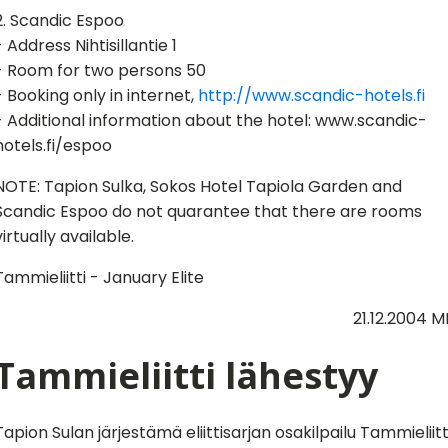
2. Scandic Espoo
- Address Nihtisillantie 1
- Room for two persons 50
- Booking only in internet,
http://www.scandic-hotels.fi
- Additional information about the hotel: www.scandic-
hotels.fi/espoo
NOTE: Tapion Sulka, Sokos Hotel Tapiola Garden and
Scandic Espoo do not quarantee that there are rooms
virtually available.
Tammieliitti - January Elite
21.12.2004 M
Tammieliitti lähestyy
Tapion Sulan järjestämä eliittisarjan osakilpailu Tammieliitt