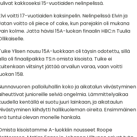
tulivat kakkoseksi 15-vuotiaiden nelinpelissä.
Elvi voitti 17-vuotiaiden kaksinpelin. Nelinpelissä Elvin ja
Jatan voitto oli piece of cake, kun parejakin oli mukana
vain kolme. Jatta hävisi 15A-luokan finaalin HBC:n Tuulia
Ollikaiselle.
Tuike Ylisen nousu 15A-luokkaan oli täysin odotettu, sillä
alla oli finaalipaikka TS:n omista kisoista. Tuike ei
kuitenkaan viitsinyt jättää arvailun varaa, vaan voitti
luokan 15B.
Nunnavuoren palloiluhallin koko ja aikatalun viivästyminen
aiheuttivat junioreille selviä ongelmia. Lämmittelyaikaa
kuudella kentällä ei suotu juuri lainkaan, ja aikataulun
viivästyminen kiihdytti hallikuoleman oireita. Ensimmäinen
erä tuntui olevan monelle hankala.
Omista kisoistamme A-luokkiin nousseet Roope