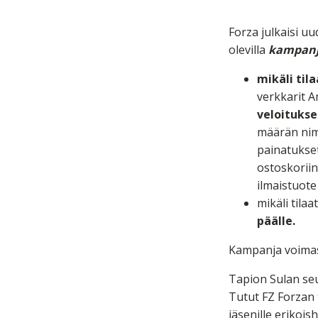
Forza julkaisi uu
olevilla
kampanj
mikäli til
verkkarit 
veloitukse
määrän nimi
painatukset
ostoskoriin
ilmaistuote
mikäli tila
päälle.
Kampanja voimass
Tapion Sulan seur
Tutut FZ Forzan 
jäsenille erikois