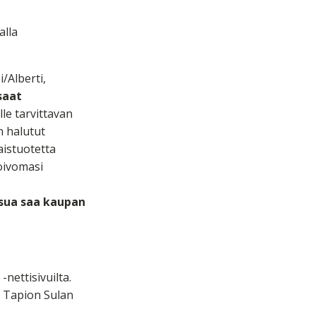
alla
i/Alberti,
saat
lle tarvittavan
n halutut
aistuotetta
oivomasi
asua saa kaupan
nettisivuilta.
a Tapion Sulan