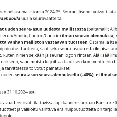
den peliasumallistonsa 2024-25. Seuran jäsenet voivat tilata 
aehdoilla
uusia seuravaatteita:
aat uuden seura-asun uudesta mallistosta
(paitamallit Alib
Amerun/Americ, Canton/Cantrin)
ilman seuran alennuksia, 
tta vanhan malliston vastaavan tuotteen
. Ostamalla itse
painatus-tuotteita, saat sekä seura-asuun että ilmaisasuu
, kuten nimen selkään ja seuran logon rintaan. Älä lisää ilm
 erikseen, vaan muista kirjoittaa tilauksen kommentteihin t
 ja tarvittaessa toivotut painatukset.
at uuden
seura-asun seura-alennuksella (-40%), ei ilmais
a 31.10.2024 asti.
avaatteet ovat tilattavissa läpi kauden suoraan Badstore.fi -
tuotteet ja valikoitu vaihtuva erä huipputuotteita on tarjoll
hinnoin.