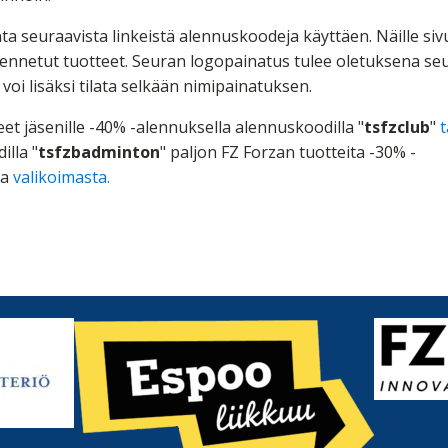
nta seuraavista linkeistä alennuskoodeja käyttäen. Näille siv
alennetut tuotteet. Seuran logopainatus tulee oletuksena seu
n voi lisäksi tilata selkään nimipainatuksen.
et jäsenille -40% -alennuksella alennuskoodilla "
tsfzclub
"
t
illa "
tsfzbadminton
" paljon FZ Forzan tuotteita -30% -
la
valikoimasta.