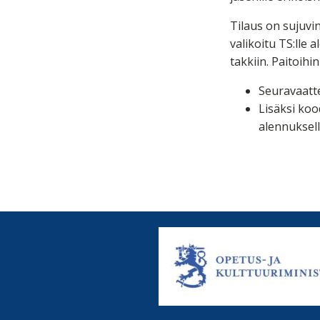
Tilaus on sujuvi
valikoitu TS:lle 
takkiin. Paitoihi
Seuravaatte
Lisäksi kood
alennuksel