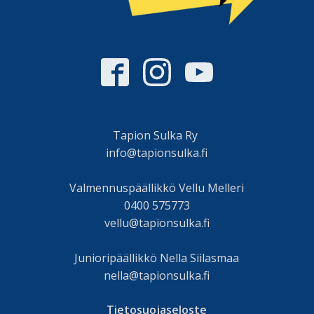
Tapion Sulka Ry
info@tapionsulka.fi
Valmennuspäällikkö Vellu Melleri
0400 575773
vellu@tapionsulka.fi
Junioripäällikkö Nella Siilasmaa
nella@tapionsulka.fi
Tietosuojaseloste