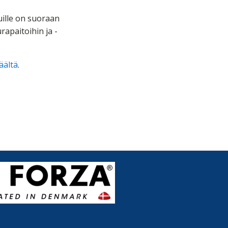
uille on suoraan
rapaitoihin ja -
äältä
.