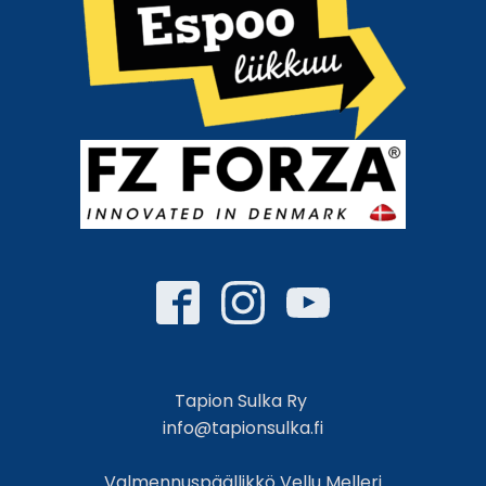
Tapion Sulka Ry
info@tapionsulka.fi
Valmennuspäällikkö Vellu Melleri