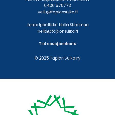
0400 575773
vellu@tapionsulka.fi
Junioripäällikkö Nella Siilasmaa
nella@tapionsulka.fi
Tietosuojaseloste
© 2025 Tapion Sulka ry