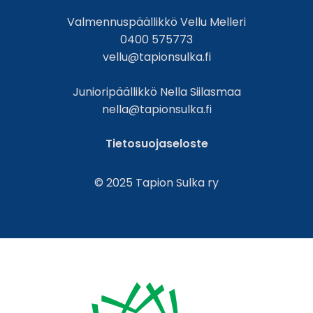
Valmennuspäällikkö Vellu Melleri
0400 575773
vellu@tapionsulka.fi
Junioripäällikkö Nella Siilasmaa
nella@tapionsulka.fi
Tietosuojaseloste
© 2025 Tapion Sulka ry