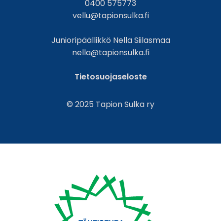
0400 575773
vellu@tapionsulka.fi
Junioripäällikkö Nella Siilasmaa
nella@tapionsulka.fi
Tietosuojaseloste
© 2025 Tapion Sulka ry