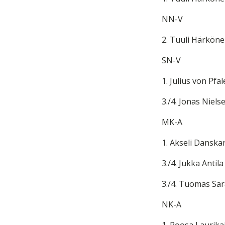
NN-V
2. Tuuli Härköne
SN-V
1. Julius von Pfa
3./4. Jonas Niels
MK-A
1. Akseli Dansk
3./4. Jukka Antila
3./4. Tuomas Sa
NK-A