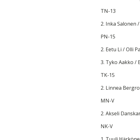
TN-13
2. Inka Salonen 
PN-15
2. Eetu Li / Olli 
3. Tyko Aakko / 
TK-15
2. Linnea Berg
ro
MN-V
2. Akseli Danskan
NK-V
1. Tuuli Härkön