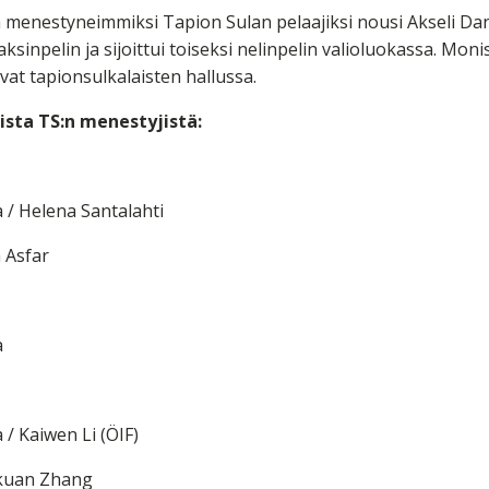
 menestyneimmiksi Tapion Sulan pelaajiksi nousi Akseli Da
aksinpelin ja sijoittui toiseksi nelinpelin valioluokassa. Moni
ivat tapionsulkalaisten hallussa.
kista TS:n menestyjistä:
a / Helena Santalahti
h Asfar
a
a / Kaiwen Li (ÖIF)
nkuan Zhang