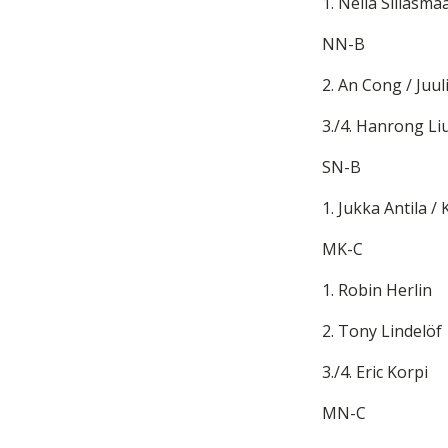
1. Nella Siilasma
NN-B
2. An Cong / Juul
3./4. Hanrong Liu
SN-B
1. Jukka Antila /
MK-C
1. Robin Herlin
2. Tony Lindelöf
3./4. Eric Korpi
MN-C