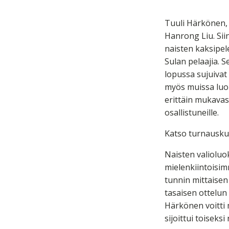
Tuuli Härkönen, 
Hanrong Liu. Siin
naisten kaksipele
Sulan pelaajia. 
lopussa sujuivat 
myös muissa luoki
erittäin mukavasti
osallistuneille.
Katso turnausku
Naisten valioluo
mielenkiintoisimm
tunnin mittaisen 
tasaisen ottelun 
Härkönen voitti 
sijoittui toiseks