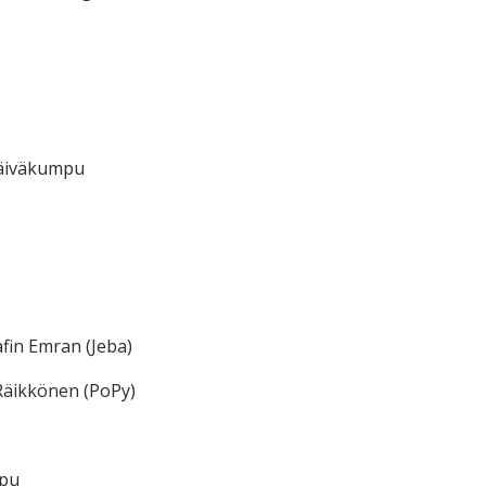
 Päiväkumpu
afin Emran (Jeba)
 Räikkönen (PoPy)
mpu