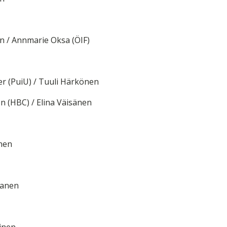
n / Annmarie Oksa (ÖIF)
ler (PuiU) / Tuuli Härkönen
en (HBC) / Elina Väisänen
anen
ranen