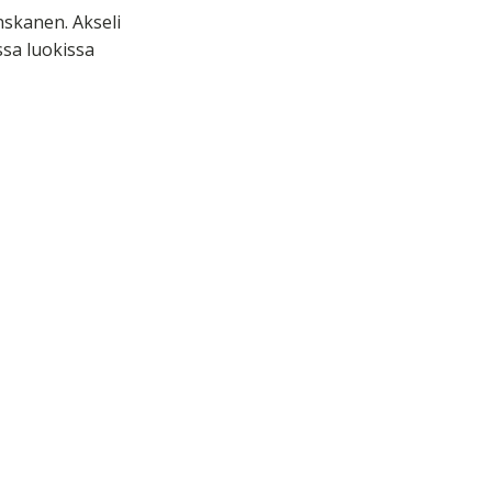
nskanen. Akseli
ssa
luokissa