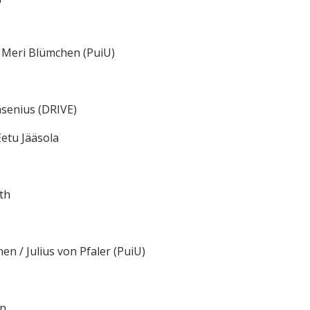
/ Meri Blümchen (PuiU)
Pasenius (DRIVE)
Eetu Jääsola
th
en / Julius von Pfaler (PuiU)
en