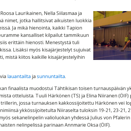
Roosa Laurikainen, Nella Siilasmaa ja
ä nimet, jotka hallitsivat aikuisten luokkia
issä. Ja mikä hienointa, kaikki Tapion
Seuramme kansalliset kilpailut tammikuun
siis erittäin hienosti. Menestystä tuli
ssa. Lisäksi myös kisajärjestelyt sujuivat
, mistä kiitos kaikille kisajärjestelyihin
via
lauantailta
ja
sunnuntailta
.
kan finaalista muodostui Tähtikisan toisen turnauspäivän yk
ista otteluista. Tuuli Härkönen (TS) ja Elina Niiranen (ÖIF) p
trillerin, jossa turnauksen kakkossijoitettu Härkönen vei lop
nimiinsä ykkössijoitetulta Niiraselta tuloksin 19-21, 23-21, 2
myös sekanelinpelin valioluokan yhdessä Julius von Pfalerin
i naisten nelinpelissä parinaan Annmarie Oksa (ÖIF).