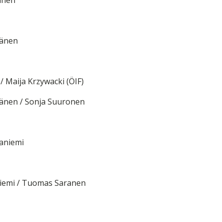
inen
känen
/ Maija Krzywacki (ÖIF)
tkänen / Sonja Suuronen
taniemi
niemi / Tuomas Saranen