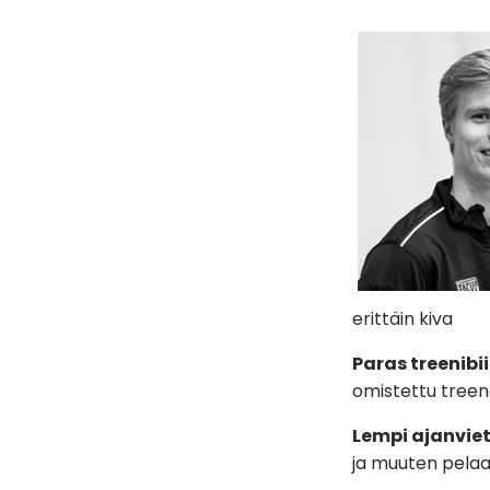
erittäin kiva
Paras treenibii
omistettu treenaa
Lempi ajanviet
ja muuten pelaan