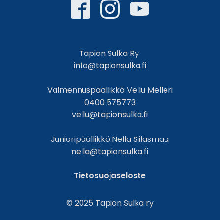
Tapion Sulka Ry
info@tapionsulka.fi
Valmennuspäällikkö Vellu Melleri
0400 575773
vellu@tapionsulka.fi
Junioripäällikkö Nella Siilasmaa
nella@tapionsulka.fi
Tietosuojaseloste
© 2025 Tapion Sulka ry