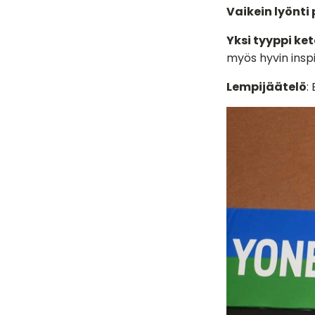
Vaikein lyönti
Yksi tyyppi ke
myös hyvin inspi
Lempijäätelö
: