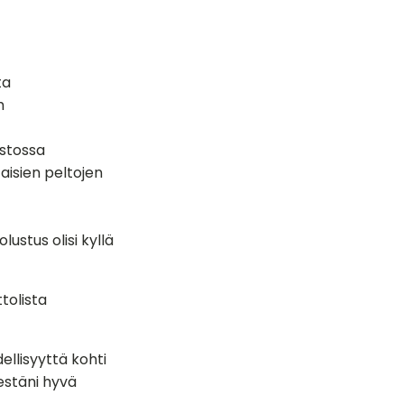
ta
h
stossa
aisien peltojen
stus olisi kyllä
tolista
ellisyyttä kohti
lestäni hyvä