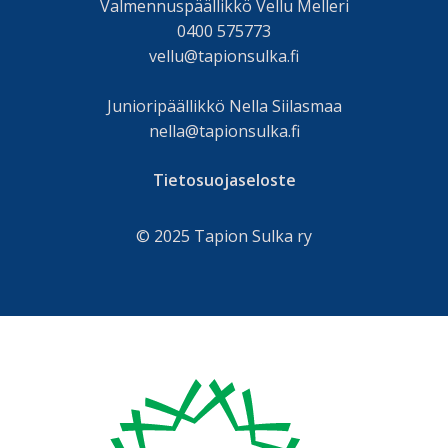
Valmennuspäällikkö Vellu Melleri
0400 575773
vellu@tapionsulka.fi
Junioripäällikkö Nella Siilasmaa
nella@tapionsulka.fi
Tietosuojaseloste
© 2025 Tapion Sulka ry