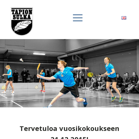
Tervetuloa vuosikokoukseen