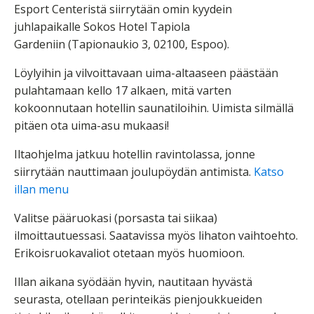
Esport Centeristä siirrytään omin kyydein
juhlapaikalle Sokos Hotel Tapiola
Gardeniin (Tapionaukio 3, 02100, Espoo).
Löylyihin ja vilvoittavaan uima-altaaseen päästään
pulahtamaan kello 17 alkaen, mitä varten
kokoonnutaan hotellin saunatiloihin. Uimista silmällä
pitäen ota uima-asu mukaasi!
Iltaohjelma jatkuu hotellin ravintolassa, jonne
siirrytään nauttimaan joulupöydän antimista.
Katso
illan menu
Valitse pääruokasi (porsasta tai siikaa)
ilmoittautuessasi. Saatavissa myös lihaton vaihtoehto.
Erikoisruokavaliot otetaan myös huomioon.
Illan aikana syödään hyvin, nautitaan hyvästä
seurasta, otellaan perinteikäs pienjoukkueiden