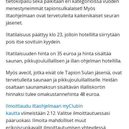
tietokilpailu sekä palkitaan eri kategorioissa vuoden
menestyneimmät tapionsulkalaiset! Myös
iltaohjelmaan ovat tervetulleita kaikenikäiset seuran
jäsenet.
Iltatilaisuus päättyy klo 23, jolloin hotellilta siirrytään
pois itse sovituin kyydein.
Iltatilaisuuden hinta on 35 euroa ja hinta sisältää
saunan, pikkujouluillallisen ja illan ohjelman hotellilla.
Myös avecit, jotka eivät ole Tapion Sulan jäseniä, ovat
tervetulleita saunaan ja pikkujouluillalliselle. Heidän
osaltaan saunamaksun sisältävän illalliskortin
hinnaksi tulee omakustannehinta 48 euroa.
Ilmoittaudu iltaohjelmaan myClubin
kautta
viimeistään 2.12. Valitse ilmoittautuessasi
pääruokasi. Ilmoita mahdolliset muut
erikoisruokavalit ilmoittautumisen yhteydessä