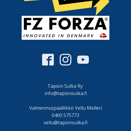
Tapion Sulka Ry
info@tapionsulka.fi
Valmennuspäällikkö Vellu Melleri
0400 575773
vellu@tapionsulka.fi