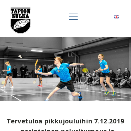
Tervetuloa pikkujouluihin 7.12.2019