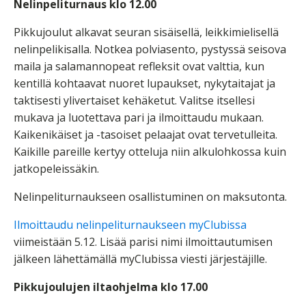
Nelinpeliturnaus klo 12.00
Pikkujoulut alkavat seuran sisäisellä, leikkimielisellä
nelinpelikisalla. Notkea polviasento, pystyssä seisova
maila ja salamannopeat refleksit ovat valttia, kun
kentillä kohtaavat nuoret lupaukset, nykytaitajat ja
taktisesti ylivertaiset kehäketut. Valitse itsellesi
mukava ja luotettava pari ja ilmoittaudu mukaan.
Kaikenikäiset ja -tasoiset pelaajat ovat tervetulleita.
Kaikille pareille kertyy otteluja niin alkulohkossa kuin
jatkopeleissäkin.
Nelinpeliturnaukseen osallistuminen on maksutonta.
Ilmoittaudu nelinpeliturnaukseen myClubissa
viimeistään 5.12. Lisää parisi nimi ilmoittautumisen
jälkeen lähettämällä myClubissa viesti järjestäjille.
Pikkujoulujen iltaohjelma klo 17.00