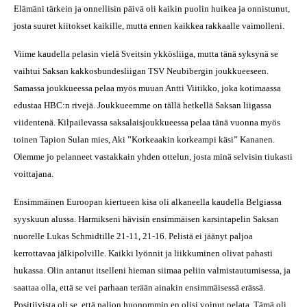
Elämäni tärkein ja onnellisin päivä oli kaikin puolin huikea ja onnistunut,
josta suuret kiitokset kaikille, mutta ennen kaikkea rakkaalle vaimolleni.
Viime kaudella pelasin vielä Sveitsin ykkösliiga, mutta tänä syksynä se
vaihtui Saksan kakkosbundesliigan TSV Neubibergin joukkueeseen.
Samassa joukkueessa pelaa myös muuan Antti Viitikko, joka kotimaassa
edustaa HBC:n rivejä. Joukkueemme on tällä hetkellä Saksan liigassa
viidentenä. Kilpailevassa saksalaisjoukkueessa pelaa tänä vuonna myös
toinen Tapion Sulan mies, Aki ”Korkeaakin korkeampi käsi” Kananen.
Olemme jo pelanneet vastakkain yhden ottelun, josta minä selvisin tiukasti
voittajana.
Ensimmäinen Euroopan kiertueen kisa oli alkaneella kaudella Belgiassa
syyskuun alussa. Harmikseni hävisin ensimmäisen karsintapelin Saksan
nuorelle Lukas Schmidtille 21-11, 21-16. Pelistä ei jäänyt paljoa
kerrottavaa jälkipolville. Kaikki lyönnit ja liikkuminen olivat pahasti
hukassa. Olin antanut itselleni hieman siimaa peliin valmistautumisessa, ja
saattaa olla, että se vei parhaan terään ainakin ensimmäisessä erässä.
Positiivista oli se, että paljon huonommin en olisi voinut pelata. Tämä oli