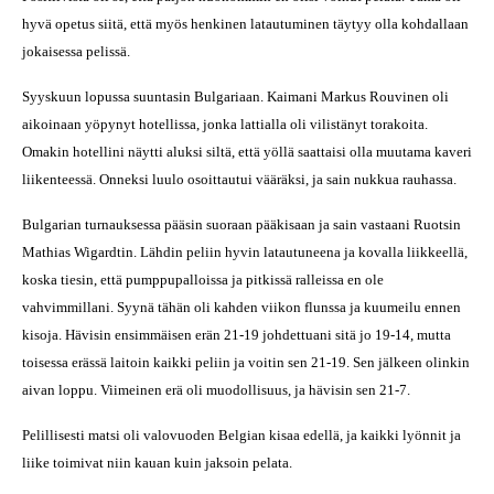
hyvä opetus siitä, että myös henkinen latautuminen täytyy olla kohdallaan
jokaisessa pelissä.
Syyskuun lopussa suuntasin Bulgariaan. Kaimani Markus Rouvinen oli
aikoinaan yöpynyt hotellissa, jonka lattialla oli vilistänyt torakoita.
Omakin hotellini näytti aluksi siltä, että yöllä saattaisi olla muutama kaveri
liikenteessä. Onneksi luulo osoittautui vääräksi, ja sain nukkua rauhassa.
Bulgarian turnauksessa pääsin suoraan pääkisaan ja sain vastaani Ruotsin
Mathias Wigardtin. Lähdin peliin hyvin latautuneena ja kovalla liikkeellä,
koska tiesin, että pumppupalloissa ja pitkissä ralleissa en ole
vahvimmillani. Syynä tähän oli kahden viikon flunssa ja kuumeilu ennen
kisoja. Hävisin ensimmäisen erän 21-19 johdettuani sitä jo 19-14, mutta
toisessa erässä laitoin kaikki peliin ja voitin sen 21-19. Sen jälkeen olinkin
aivan loppu. Viimeinen erä oli muodollisuus, ja hävisin sen 21-7.
Pelillisesti matsi oli valovuoden Belgian kisaa edellä, ja kaikki lyönnit ja
liike toimivat niin kauan kuin jaksoin pelata.