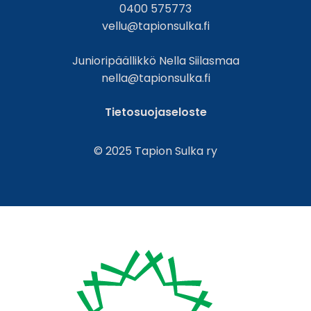
0400 575773
vellu@tapionsulka.fi
Junioripäällikkö Nella Siilasmaa
nella@tapionsulka.fi
Tietosuojaseloste
© 2025 Tapion Sulka ry