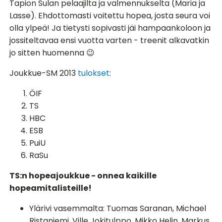
Tapion Sulan pelaajilta ja valmennukselta (Maria ja
Lasse). Ehdottomasti voitettu hopea, josta seura voi
olla ylpeä! Ja tietysti sopivasti jäi hampaankoloon ja
jossiteltavaa ensi vuotta varten - treenit alkavatkin
jo sitten huomenna 😉
Joukkue-SM 2013
tulokset
:
ÖIF
TS
HBC
ESB
PuiU
RaSu
TS:n hopeajoukkue - onnea kaikille
hopeamitalisteille!
Ylärivi vasemmalta: Tuomas Saranan, Michael
Ristaniemi, Ville Jokitulppo, Mikko Helin, Markus