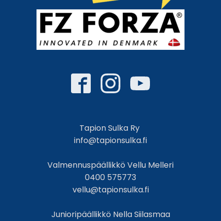
Tapion Sulka Ry
info@tapionsulka.fi
Valmennuspäällikkö Vellu Melleri
0400 575773
vellu@tapionsulka.fi
Junioripäällikkö Nella Siilasmaa