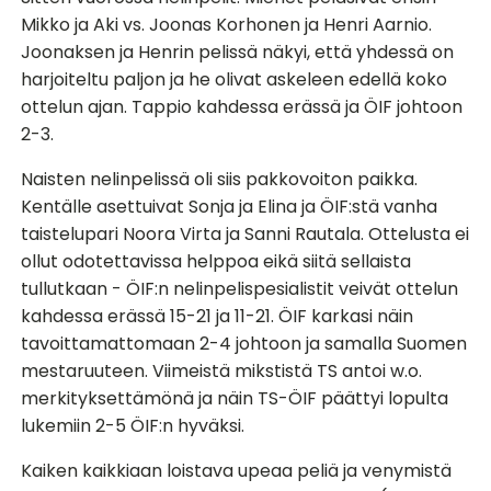
Mikko ja Aki vs. Joonas Korhonen ja Henri Aarnio.
Joonaksen ja Henrin pelissä näkyi, että yhdessä on
harjoiteltu paljon ja he olivat askeleen edellä koko
ottelun ajan. Tappio kahdessa erässä ja ÖIF johtoon
2-3.
Naisten nelinpelissä oli siis pakkovoiton paikka.
Kentälle asettuivat Sonja ja Elina ja ÖIF:stä vanha
taistelupari Noora Virta ja Sanni Rautala. Ottelusta ei
ollut odotettavissa helppoa eikä siitä sellaista
tullutkaan - ÖIF:n nelinpelispesialistit veivät ottelun
kahdessa erässä 15-21 ja 11-21. ÖIF karkasi näin
tavoittamattomaan 2-4 johtoon ja samalla Suomen
mestaruuteen. Viimeistä mikstistä TS antoi w.o.
merkityksettämönä ja näin TS-ÖIF päättyi lopulta
lukemiin 2-5 ÖIF:n hyväksi.
Kaiken kaikkiaan loistava upeaa peliä ja venymistä