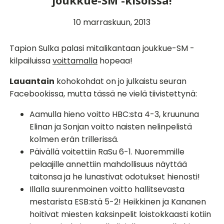
joukkue-SM -kisoissa!
10 marraskuun, 2013
Tapion Sulka palasi mitalikantaan joukkue-SM -
kilpailuissa
voittamalla
hopeaa!
Lauantain
kohokohdat on jo julkaistu seuran
Facebookissa, mutta tässä ne vielä tiivistettynä:
Aamulla hieno voitto HBC:sta 4-3, kruununa
Elinan ja Sonjan voitto naisten nelinpelistä
kolmen erän trillerissä.
Päivällä voitettiin RaSu 6-1. Nuoremmille
pelaajille annettiin mahdollisuus näyttää
taitonsa ja he lunastivat odotukset hienosti!
Illalla suurenmoinen voitto hallitsevasta
mestarista ESB:stä 5-2! Heikkinen ja Kananen
hoitivat miesten kaksinpelit loistokkaasti kotiin