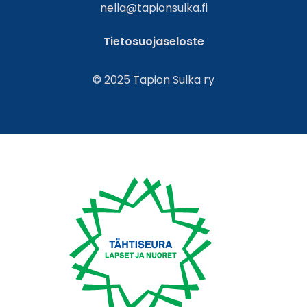
nella@tapionsulka.fi
Tietosuojaseloste
© 2025 Tapion Sulka ry