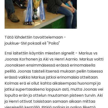
Tätä lähdettiin tavoittelemaan -
joukkue-SM pokaali eli "Poika"
Ensi laitettiin käyntiin miesten signelit - Markus vs
Joonas Korhonen ja Aki vs Henri Aarnio. Markus voitti
Joonaksen ensimmäisessä erässä erinomaisella
pelillä. Joonas taisteli
itsensä mukaan peliin toisessa
erässä vaikka Markus jatkoi erinomaisia otteitaan.
Kolmas erä ei ollut kahta aikaisempaa huonompi ja
jatkui supertasaisena loppuun asti, mutta Joonas vei
lopulta erän ja ottelun muutaman pisteen turvin. Aki
ja Henri ottivat toisistaan samaan aikaan mittaa
viereisellä kentällä. Pitkiä palloja ja paljon liikettä