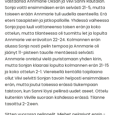
vastaansa Annmarie Oksan ja Viivi Sanni Rautalan.
Sonja voitti ensimmäisen erän selvästi 21-5, mutta
toiseen erään Annmarie tuli uudella asenteella. Erä
eteni tasapistein ja jatkopalloille. Yhdessä vaiheessa
Sonja jopa luuli voittaneensa toisen erän ja koko
ottelun, mutta tilanteessa oli tuomittu let ja lopulta
Annmarie vei erävoiton 22-24. Kolmannen erän
alussa Sonja nosti pelin tempoa ja Annmarie oli
jäänyt 11-pisteen tauolle mentäessä selvästi.
Annmarie onnistui vielä puristamaan yhden kirin,
mutta Sonjan klaarasi lopulta kolmannen erän 21-15
ja koko ottelun 2-1. Viereisellä kentällä toipilaana
ollut Viivi selvitti Sonjan tavoin helposti ensimmäisen
erän, mutta joutui toisessa erässä tiukempaan
taistoon, kun Sanni löysi peliinsä uudet aseet. Ottelu
kuitenkin Viiville suoraan kahdessa erässä. Tilanne
tasoittui 2-2:een.
Sitten vuorossa nelinpelit. Miehet pelasivat ensin -