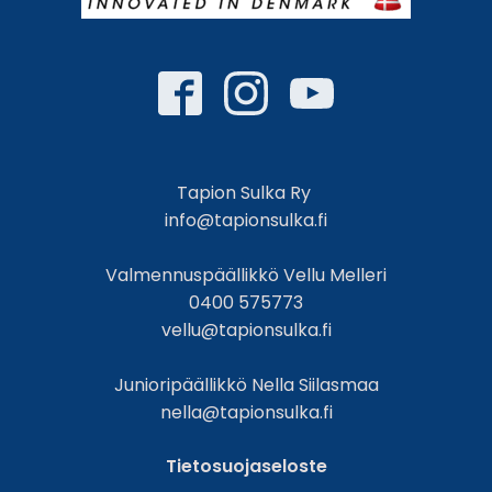
Tapion Sulka Ry
info@tapionsulka.fi
Valmennuspäällikkö Vellu Melleri
0400 575773
vellu@tapionsulka.fi
Junioripäällikkö Nella Siilasmaa
nella@tapionsulka.fi
Tietosuojaseloste