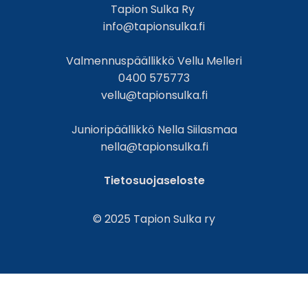
Tapion Sulka Ry
info@tapionsulka.fi
Valmennuspäällikkö Vellu Melleri
0400 575773
vellu@tapionsulka.fi
Junioripäällikkö Nella Siilasmaa
nella@tapionsulka.fi
Tietosuojaseloste
© 2025 Tapion Sulka ry