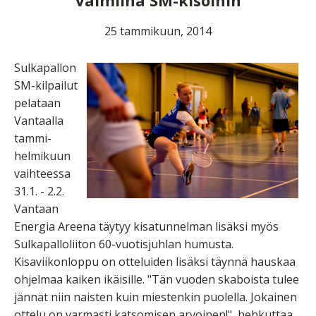
valmiina SM-kisoihin
25 tammikuun, 2014
Sulkapallon
SM-kilpailut
pelataan
Vantaalla
tammi-
helmikuun
vaihteessa
31.1. - 2.2.
Vantaan
Energia Areena täytyy kisatunnelman lisäksi myös
Sulkapalloliiton 60-vuotisjuhlan humusta.
Kisaviikonloppu on otteluiden lisäksi täynnä hauskaa
ohjelmaa kaiken ikäisille. "
Tän vuoden skaboista tulee
jännät niin naisten kuin miestenkin puolella.
Jokainen
ottelu on varmasti katsomisen arvoinen!", hehkuttaa