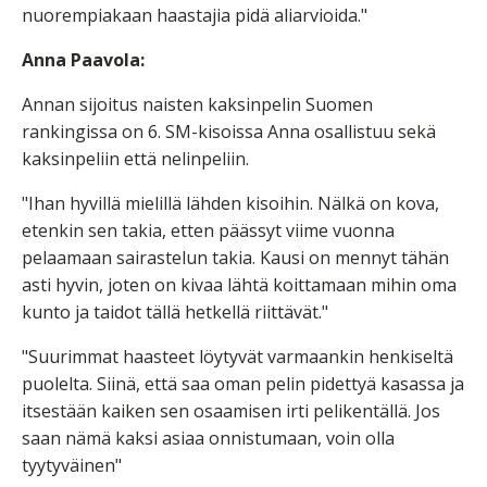
nuorempiakaan haastajia pidä aliarvioida."
Anna Paavola:
Annan sijoitus naisten kaksinpelin Suomen
rankingissa on 6. SM-kisoissa Anna osallistuu sekä
kaksinpeliin että nelinpeliin.
"Ihan hyvillä mielillä lähden kisoihin. Nälkä on kova,
etenkin sen takia, etten päässyt viime vuonna
pelaamaan sairastelun takia. Kausi on mennyt tähän
asti hyvin, joten on kivaa lähtä koittamaan mihin oma
kunto ja taidot tällä hetkellä riittävät."
"Suurimmat haasteet löytyvät varmaankin henkiseltä
puolelta. Siinä, että saa oman pelin pidettyä kasassa ja
itsestään kaiken sen osaamisen irti pelikentällä. Jos
saan nämä kaksi asiaa onnistumaan, voin olla
tyytyväinen"