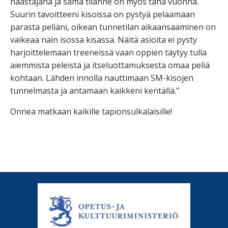
haastajana ja sama tilanne on myös tänä vuonna.
Suurin tavoitteeni kisoissa on pystyä pelaamaan
parasta peliäni, oikean tunnetilan aikaansaaminen on
vaikeaa näin isossa kisassa. Näitä asioita ei pysty
harjoittelemaan treeneissä vaan oppien täytyy tulla
aiemmista peleistä ja itseluottamuksesta omaa peliä
kohtaan. Lähden innolla nauttimaan SM-kisojen
tunnelmasta ja antamaan kaikkeni kentällä."
Onnea matkaan kaikille tapionsulkalaisille!