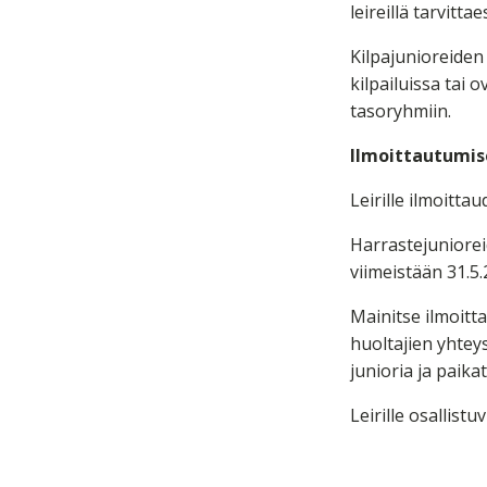
leireillä tarvitt
Kilpajunioreiden 
kilpailuissa tai o
tasoryhmiin.
Ilmoittautumise
Leirille ilmoitt
Harrastejunioreid
viimeistään 31.5.
Mainitse ilmoitt
huoltajien yhtey
junioria ja paika
Leirille osallist