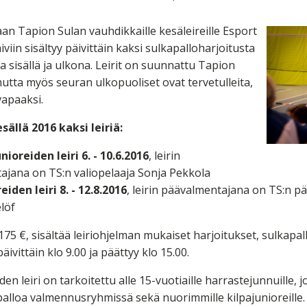
n Tapion Sulan vauhdikkaille kesäleireille Esport
äiviin sisältyy päivittäin kaksi sulkapalloharjoitusta
a sisällä ja ulkona. Leirit on suunnattu Tapion
mutta myös seuran ulkopuoliset ovat tervetulleita,
vapaaksi.
ällä 2016 kaksi leiriä:
ioreiden leiri 6. - 10.6.2016
, leirin
ajana on TS:n valiopelaaja Sonja Pekkola
eiden leiri 8. - 12.8.2016
, leirin päävalmentajana on TS:n p
löf
175 €, sisältää leiriohjelman mukaiset harjoitukset, sulkapal
äivittäin klo 9.00 ja päättyy klo 15.00.
en leiri on tarkoitettu alle 15-vuotiaille harrastejunnuille, j
alloa valmennusryhmissä sekä nuorimmille kilpajunioreille. 