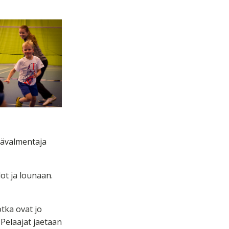
äävalmentaja
lot ja lounaan.
otka ovat jo
Pelaajat jaetaan