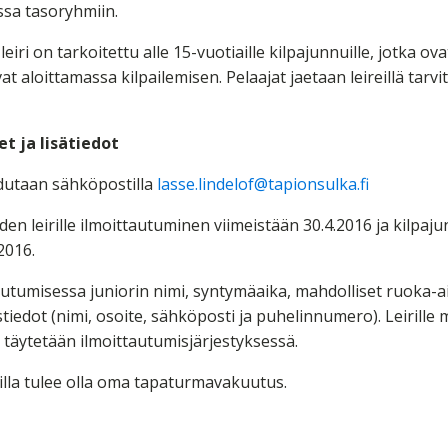
aessa tasoryhmiin.
leiri on tarkoitettu alle 15-vuotiaille kilpajunnuille, jotka ov
vat aloittamassa kilpailemisen. Pelaajat jaetaan leireillä tarvi
t ja lisätiedot
audutaan sähköpostilla
lasse.lindelof@tapionsulka.fi
en leirille ilmoittautuminen viimeistään 30.4.2016 ja kilpajun
2016.
autumisessa juniorin nimi, syntymäaika, mahdolliset ruoka-ai
stiedot (nimi, osoite, sähköposti ja puhelinnumero). Leirille
t täytetään ilmoittautumisjärjestyksessä.
uvilla tulee olla oma tapaturmavakuutus.