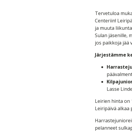
Tervetuloa mukaa
Centeriin! Leirip
ja muuta liikunta
Sulan jäsenille, 
jos paikkoja jää 
Järjestämme kes
Harrastejun
päävalment
Kilpajunior
Lasse Linde
Leirien hinta on 
Leiripäivä alkaa p
Harrastejunioreid
pelanneet sulkap