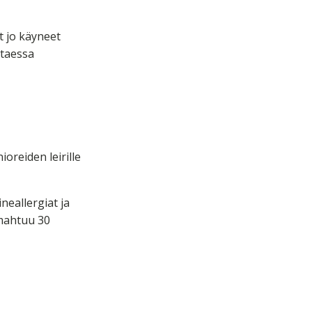
at jo käyneet
ttaessa
ioreiden leirille
neallergiat ja
 mahtuu 30