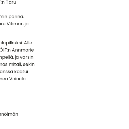
F:n Taru
min parina.
aru Vikman ja
opilkuksi. Alle
ti ÖIF:n Annmarie
peliä, ja varsin
mas mitali, sekin
kanssa kaatui
nea Vainula.
sännöimän