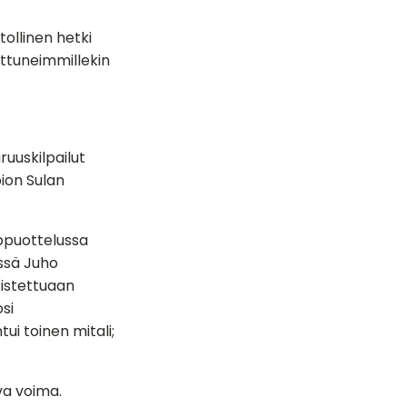
ollinen hetki
rttuneimmillekin
uuskilpailut
pion Sulan
oppuottelussa
ssä Juho
kistettuaan
si
tui toinen mitali;
va voima.