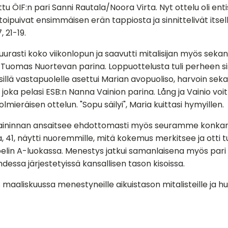
ttu ÖIF:n pari Sanni Rautala/Noora Virta. Nyt ottelu oli ent
oipuivat ensimmäisen erän tappiosta ja sinnittelivät itsel
, 21-19.
urasti koko viikonlopun ja saavutti mitalisijan myös sekane
n Tuomas Nuortevan parina. Loppuottelusta tuli perheen s
, sillä vastapuolelle asettui Marian avopuoliso, harvoin sek
, joka pelasi ESB:n Nanna Vainion parina. Lång ja Vainio voit
olmieräisen ottelun. "Sopu säilyi", Maria kuittasi hymyillen.
maininnan ansaitsee ehdottomasti myös seuramme konkari
, 41, näytti nuoremmille, mitä kokemus merkitsee ja otti 
elin A-luokassa. Menestys jatkui samanlaisena myös pari 
ssa järjestetyissä kansallisen tason kisoissa.
maaliskuussa menestyneille aikuistason mitalisteille ja h