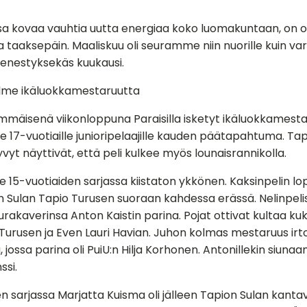
a kovaa vauhtia uutta energiaa koko luomakuntaan, on ot
 taaksepäin. Maaliskuu oli seuramme niin nuorille kuin va
menestyksekäs kuukausi.
olme ikäluokkamestaruutta
mmäisenä viikonloppuna Paraisilla isketyt ikäluokkamestar
lle 17-vuotiaille junioripelaajille kauden päätapahtuma. Ta
vyt näyttivät, että peli kulkee myös lounaisrannikolla.
lle 15-vuotiaiden sarjassa kiistaton ykkönen. Kaksinpelin l
n Sulan Tapio Turusen suoraan kahdessa erässä. Nelinpeli
rakaverinsa Anton Kaistin parina. Pojat ottivat kultaa ku
 Turusen ja Even Lauri Havian. Juhon kolmas mestaruus irto
 jossa parina oli PuiU:n Hilja Korhonen. Antonillekin siunaan
ssi.
en sarjassa Marjatta Kuisma oli jälleen Tapion Sulan kanta