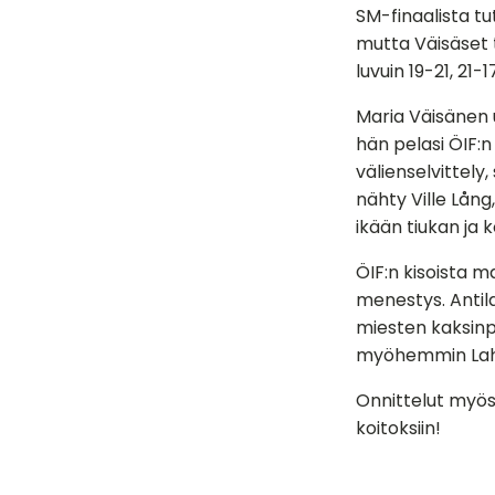
SM-finaalista tu
mutta Väisäset t
luvuin 19-21, 21-17
Maria Väisänen u
hän pelasi ÖIF:
välienselvittely
nähty Ville Lång
ikään tiukan ja k
ÖIF:n kisoista 
menestys. Antila
miesten kaksinp
myöhemmin Lahde
Onnittelut myös 
koitoksiin!