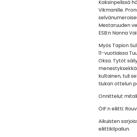
Kaksinpelissä hä
Vikmanille. Pron
selvänumeroisest
Mestaruuden vei 
ESB:n Nanna Vai
Myös Tapion Sula
11-vuotiaissa Tuu
Oksa. Tytöt säil
menestyksekkääst
kultainen, tuli 
tiukan ottelun p
Onnittelut mitali
ÖIF:n eliitti: Ro
Aikuisten sarjois
eliittikilpailun.