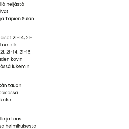
llä neljästä
ivat
 ja Tapion Sulan
iset 21-14, 21-
ttomalle
1, 21-14, 21-18.
auden kovin
erässä lukemin
tkän tauon
asaisessa
a koko
lla ja taas
ssa helmikuisesta