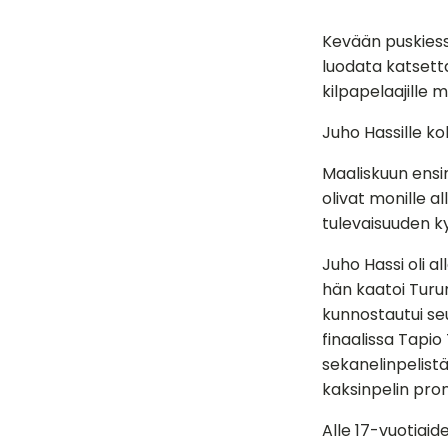
Kevään puskiess
luodata katsetta
kilpapelaajille 
Juho Hassille k
Maaliskuun ensi
olivat monille a
tulevaisuuden ky
Juho Hassi oli a
hän kaatoi Turu
kunnostautui seu
finaalissa Tapio
sekanelinpelistä,
kaksinpelin pron
Alle 17-vuotiaid