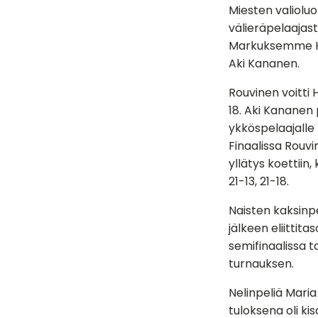
Miesten valioluo
välieräpelaajas
Markuksemme Heik
Aki Kananen.
Rouvinen voitti 
18. Aki Kananen
ykköspelaajalle L
Finaalissa Rouvi
yllätys koettiin
21-13, 21-18.
Naisten kaksinpe
jälkeen eliittita
semifinaalissa t
turnauksen.
Nelinpeliä Maria 
tuloksena oli ki