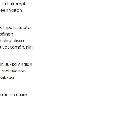
istä tiukempi,
leen voiton
linpelistä, jota
isäinen
anelinpelissä
tivat tämän, niin
n Jukka Antilan
turnausvoiton
viikkoa
urmosta uusiin