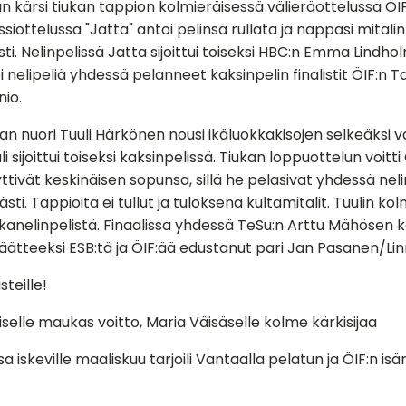
n kärsi tiukan tappion kolmieräisessä välieräottelussa ÖI
ssiottelussa "Jatta" antoi pelinsä rullata ja nappasi mitalin
i. Nelinpelissä Jatta sijoittui toiseksi HBC:n Emma Lindhol
nelipeliä yhdessä pelanneet kaksinpelin finalistit ÖIF:n T
nio.
n nuori Tuuli Härkönen nousi ikäluokkakisojen selkeäksi val
li sijoittui toiseksi kaksinpelissä. Tiukan loppuottelun voit
yttivät keskinäisen sopunsa, sillä he pelasivat yhdessä nelin
i. Tappioita ei tullut ja tuloksena kultamitalit. Tuulin kol
sekanelinpelistä. Finaalissa yhdessä TeSu:n Arttu Mähösen 
äätteeksi ESB:tä ja ÖIF:ää edustanut pari Jan Pasanen/Lin
steille!
uviselle maukas voitto, Maria Väisäselle kolme kärkisijaa
sa iskeville maaliskuu tarjoili Vantaalla pelatun ja ÖIF:n i