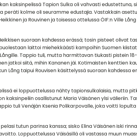
kan kaksinpelissä Tapion Sulka oli vahvasti edustettuna, si
ta peräti kolme oli seuramme edustajia. Vastakkain asettu
kinen ja Rouvinen ja toisessa ottelussa ÖIF:n Ville Lång
Heikkisen suoraan kahdessa erässä; tosin pisteet olivat tasa
 puolestaan laittoi miehekkäästi kampoihin Suomen kiista
ångille. Tappio tuli, mutta harmittavan tiukasti pistein 18-2
nen jatkoi siitä, mihin Kananen jäi. Kotimaisten kenttien k
, kun Lång taipui Rouvisen käsittelyssä suoraan kahdessa 
lissä ei loppuottelussa nähty tapionsulkalaisia, mutta pi
son kaksinpeliin osallistunut Maria Väisänen ylsi välieriin. T
appio tuli Venäjän Ksenia Polikarpovalle, joka voitti lopult
pelasi tutun parinsa kanssa; sisko Elina Väisänen iski rinna
savoitto. Loppuottelussa Väisäsillä oli vastassa muun mua