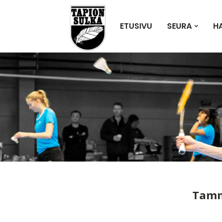
ETUSIVU
SEURA
H
Tamm