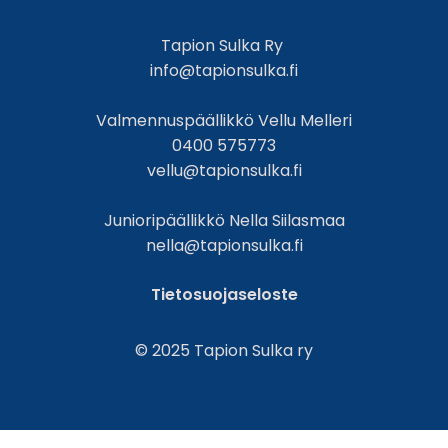
Tapion Sulka Ry
info@tapionsulka.fi
Valmennuspäällikkö Vellu Melleri
0400 575773
vellu@tapionsulka.fi
Junioripäällikkö Nella Siilasmaa
nella@tapionsulka.fi
Tietosuojaseloste
© 2025 Tapion Sulka ry