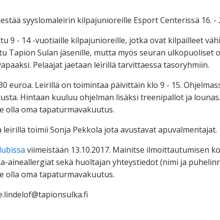
estää syyslomaleirin kilpajunioreille Esport Centerissä 16. - 
tu 9 - 14 -vuotiaille kilpajunioreille, jotka ovat kilpailleet v
tu Tapion Sulan jäsenille, mutta myös seuran ulkopuoliset ov
vapaaksi. Pelaajat jaetaan leirillä tarvittaessa tasoryhmiin.
30 euroa. Leirillä on toimintaa päivittäin klo 9 - 15. Ohjelma
usta. Hintaan kuuluu ohjelman lisäksi treenipallot ja lounas. 
ulee olla oma tapaturmavakuutus.
leirillä toimii Sonja Pekkola jota avustavat apuvalmentajat.
lubissa
viimeistään 13.10.2017. Mainitse ilmoittautumisen 
-aineallergiat sekä huoltajan yhteystiedot (nimi ja puhelinn
ulee olla oma tapaturmavakuutus.
e.lindelof@tapionsulka.fi