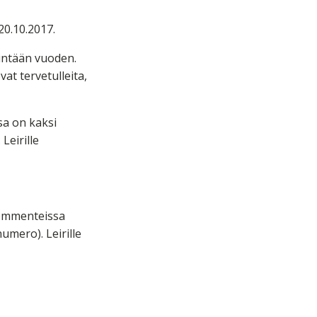
20.10.2017.
ähintään vuoden.
at tervetulleita,
ssa on kaksi
Leirille
kommenteissa
umero). Leirille