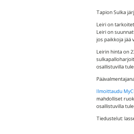
Tapion Sulka järj
Leiri on tarkoitet
Leiri on suunnat
jos paikkoja jää 
Leirin hinta on 2
sulkapalloharjoit
osallistuvilla t
Päävalmentajana 
Ilmoittaudu MyC
mahdolliset ruoka
osallistuvilla t
Tiedustelut: lass