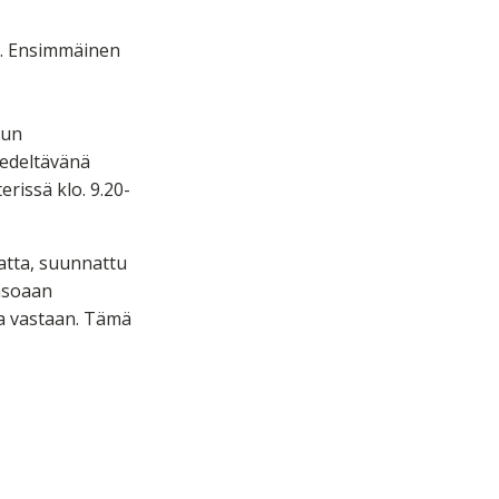
a. Ensimmäinen
uun
 edeltävänä
rissä klo. 9.20-
atta, suunnattu
tasoaan
ia vastaan. Tämä