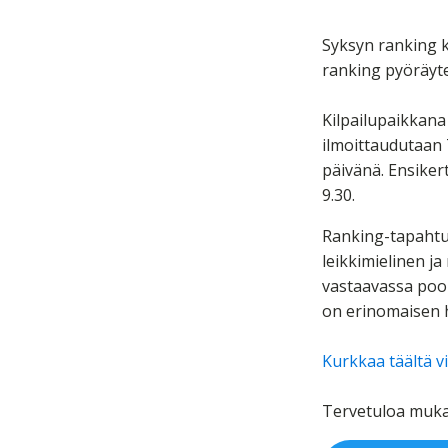
Syksyn ranking k
ranking pyöräyt
Kilpailupaikkana
ilmoittaudutaan 
päivänä. Ensikert
9.30.
Ranking-tapahtum
leikkimielinen j
vastaavassa pool
on erinomaisen h
Kurkkaa täältä v
Tervetuloa muka