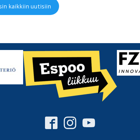
in kaikkiin uutisiin