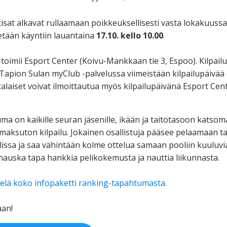
isat alkavat rullaamaan poikkeuksellisesti vasta lokakuuss
etään käyntiin lauantaina
17.10.
kello 10.00
.
 toimii Esport Center (Koivu-Mankkaan tie 3, Espoo). Kilpail
Tapion Sulan myClub -palvelussa viimeistään kilpailupäivää
alaiset voivat ilmoittautua myös kilpailupäivänä Esport Cente
a on kaikille seuran jäsenille, ikään ja taitotasoon katsom
a maksuton kilpailu. Jokainen osallistuja pääsee pelaamaan 
issa ja saa vähintään kolme ottelua samaan pooliin kuuluv
auska tapa hankkia pelikokemusta ja nauttia liikunnasta.
ielä koko infopaketti ranking-tapahtumasta.
an!