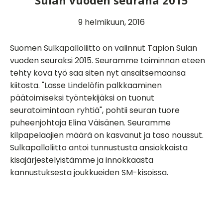
Sulan vuoden seurana 2015
9 helmikuun, 2016
Suomen Sulkapalloliitto on valinnut Tapion Sulan
vuoden seuraksi 2015. Seuramme toiminnan eteen
tehty kova työ saa siten nyt ansaitsemaansa
kiitosta. "Lasse Lindelöfin palkkaaminen
päätoimiseksi työntekijäksi on tuonut
seuratoimintaan ryhtiä", pohtii seuran tuore
puheenjohtaja Elina Väisänen. Seuramme
kilpapelaajien määrä on kasvanut ja taso noussut.
Sulkapalloliitto antoi tunnustusta ansiokkaista
kisajärjestelyistämme ja innokkaasta
kannustuksesta joukkueiden SM-kisoissa.