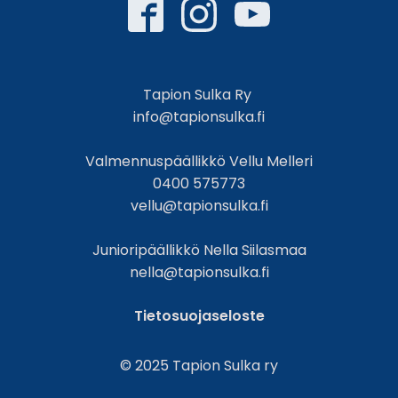
Tapion Sulka Ry
info@tapionsulka.fi
Valmennuspäällikkö Vellu Melleri
0400 575773
vellu@tapionsulka.fi
Junioripäällikkö Nella Siilasmaa
nella@tapionsulka.fi
Tietosuojaseloste
© 2025 Tapion Sulka ry