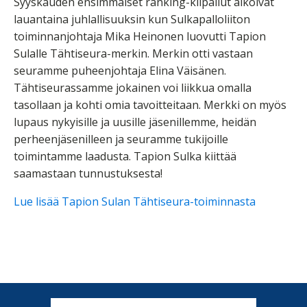
Syyskauden ensimmäiset ranking-kilpailut alkoivat
lauantaina juhlallisuuksin kun Sulkapalloliiton
toiminnanjohtaja Mika Heinonen luovutti Tapion
Sulalle Tähtiseura-merkin. Merkin otti vastaan
seuramme puheenjohtaja Elina Väisänen.
Tähtiseurassamme jokainen voi liikkua omalla
tasollaan ja kohti omia tavoitteitaan. Merkki on myös
lupaus nykyisille ja uusille jäsenillemme, heidän
perheenjäsenilleen ja seuramme tukijoille
toimintamme laadusta. Tapion Sulka kiittää
saamastaan tunnustuksesta!
Lue lisää Tapion Sulan Tähtiseura-toiminnasta