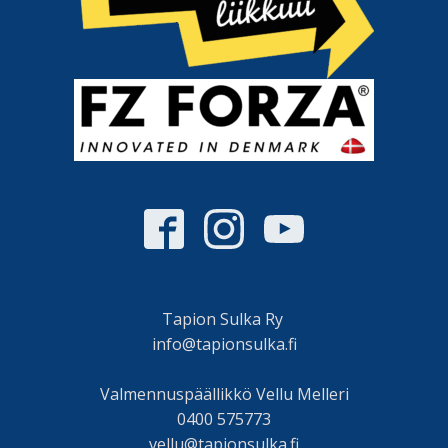
Tapion Sulka Ry
info@tapionsulka.fi
Valmennuspäällikkö Vellu Melleri
0400 575773
vellu@tapionsulka.fi