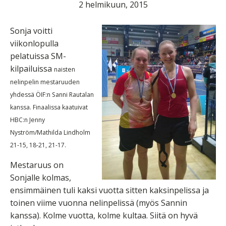
2 helmikuun, 2015
Sonja voitti
viikonlopulla
pelatuissa SM-
kilpailuissa
naisten
nelinpelin
mestaruuden
yhdessä ÖIF:n Sanni Rautalan
kanssa.
Finaalissa kaatuivat
HBC:n Jenny
Nyström/Mathilda Lindholm
21-15, 18-21, 21-17.
Mestaruus on
Sonjalle kolmas,
ensimmäinen tuli kaksi vuotta sitten kaksinpelissa ja
toinen viime vuonna nelinpelissä (myös Sannin
kanssa). Kolme vuotta, kolme kultaa. Siitä on hyvä