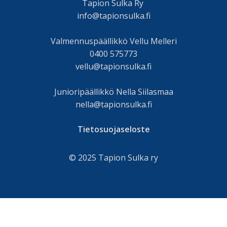
Tapion Sulka Ry
info@tapionsulka.fi
Valmennuspäällikkö Vellu Melleri
0400 575773
vellu@tapionsulka.fi
Junioripäällikkö Nella Siilasmaa
nella@tapionsulka.fi
Tietosuojaseloste
© 2025 Tapion Sulka ry