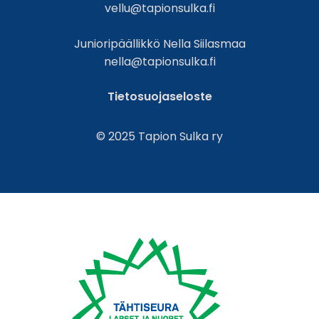
vellu@tapionsulka.fi
Junioripäällikkö Nella Siilasmaa
nella@tapionsulka.fi
Tietosuojaseloste
© 2025 Tapion Sulka ry