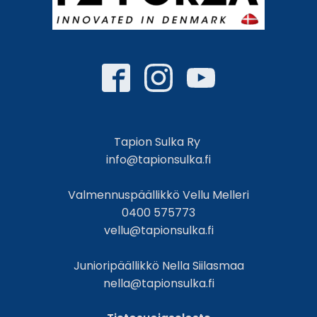
Tapion Sulka Ry
info@tapionsulka.fi
Valmennuspäällikkö Vellu Melleri
0400 575773
vellu@tapionsulka.fi
Junioripäällikkö Nella Siilasmaa
nella@tapionsulka.fi