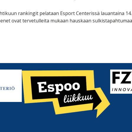
tikuun rankingit pelataan Esport Centerissä lauantaina 14.
äsenet ovat tervetulleita mukaan hauskaan sulkistapahtumaan