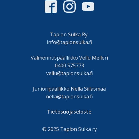
Tapion Sulka Ry
info@tapionsulka.fi
Valmennuspäällikkö Vellu Melleri
0400 575773
vellu@tapionsulka.fi
Junioripäällikkö Nella Siilasmaa
nella@tapionsulka.fi
Tietosuojaseloste
© 2025 Tapion Sulka ry