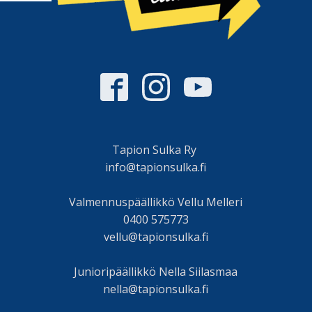
Tapion Sulka Ry
info@tapionsulka.fi
Valmennuspäällikkö Vellu Melleri
0400 575773
vellu@tapionsulka.fi
Junioripäällikkö Nella Siilasmaa
nella@tapionsulka.fi