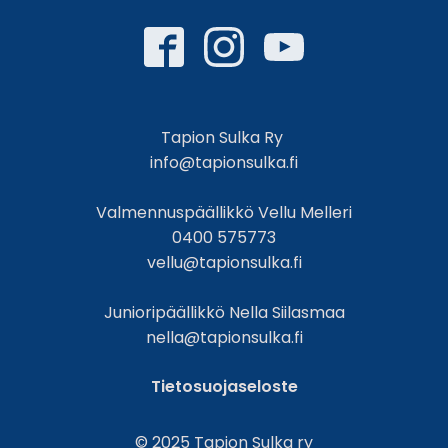
Tapion Sulka Ry
info@tapionsulka.fi
Valmennuspäällikkö Vellu Melleri
0400 575773
vellu@tapionsulka.fi
Junioripäällikkö Nella Siilasmaa
nella@tapionsulka.fi
Tietosuojaseloste
© 2025 Tapion Sulka ry