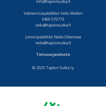
info@tapionsulka.fi
Valmennuspäällikkö Vellu Melleri
0400 575773
vellu@tapionsulka.fi
Junioripäällikkö Nella Siilasmaa
nella@tapionsulka.fi
Tietosuojaseloste
© 2025 Tapion Sulka ry