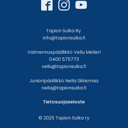
Tapion Sulka Ry
info@tapionsulka.fi
Valmennuspäällikkö Vellu Melleri
0400 575773
vellu@tapionsulka.fi
Junioripäällikkö Nella Siilasmaa
nella@tapionsulka.fi
Tietosuojaseloste
© 2025 Tapion Sulka ry