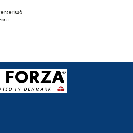
Centerissä
vissä