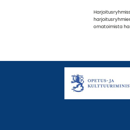
Harjoitusryhmiss
harjoitusryhmien
omatoimista har