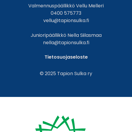
Valmennuspäällikkö Vellu Melleri
0400 575773
vellu@tapionsulka.fi
Junioripäällikkö Nella Siilasmaa
nella@tapionsulka.fi
Tietosuojaseloste
© 2025 Tapion Sulka ry