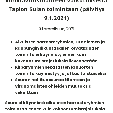
koronavirustilanteen vaikutuksesta
Tapion Sulan toimintaan (päivitys
9.1.2021)
9 tammikuun, 2021
Aikuisten harrasteryhmien, Otaniemen ja
kaupungin liikuntasalien kevätkauden
toiminta ei käynnisty ennen kuin
kokoontumisrajotiuksia lievennetään
Kilparyhmien sekä lasten ja nuorten
toiminta käynnistyy ja jatkuu toistaiseksi
Seuran hallitus seuraa tilanteen ja
viranomaisten ohjeiden muutoksia
viikoittain
Seura ei käynnistä aikuisten harrasteryhmien
toimintaa ennen kuin kokoontumisrajoituksia