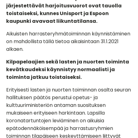
järjestettävät harjoitusvuorot ovat tauolla
toistaiseksi, kunnes Unisport ja Espoon
kaupunki avavaat liikuntatilansa.
Aikuisten harrasteryhmätoiminnan käynnistäminen
on mahdollista tällä tietoa aikaisintaan 31.1.2021
alkaen.
Kilpapelaajien sekä lasten ja nuorten toiminta
kevätkaudeksi käynnistyy normaalisti ja
toiminta jatkuu toistaiseksi.
Erityisesti lasten ja nuorten toiminnan osalta seuran
hallituksen päätös perustui opetus- ja
kulttuuriministeriön antaman suosituksen
mukaiseen erityiseen harkintaan. Lapsilla
koronatartuntojen leviäminen on aikuisia
epätodennäköisempää ja harrastusryhmien
toiminnan tilapäiseen keskeyttämiseen liittyvät