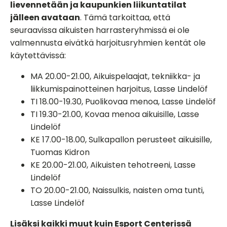
lievennetään ja kaupunkien liikuntatilat
jälleen avataan
. Tämä tarkoittaa, että
seuraavissa aikuisten harrasteryhmissä ei ole
valmennusta eivätkä harjoitusryhmien kentät ole
käytettävissä:
MA 20.00-21.00, Aikuispelaajat, tekniikka- ja
liikkumispainotteinen harjoitus, Lasse Lindelöf
TI 18.00-19.30, Puolikovaa menoa, Lasse Lindelöf
TI 19.30-21.00, Kovaa menoa aikuisille, Lasse
Lindelöf
KE 17.00-18.00, Sulkapallon perusteet aikuisille,
Tuomas Kidron
KE 20.00-21.00, Aikuisten tehotreeni, Lasse
Lindelöf
TO 20.00-21.00, Naissulkis, naisten oma tunti,
Lasse Lindelöf
Lisäksi kaikki muut kuin Esport Centerissä